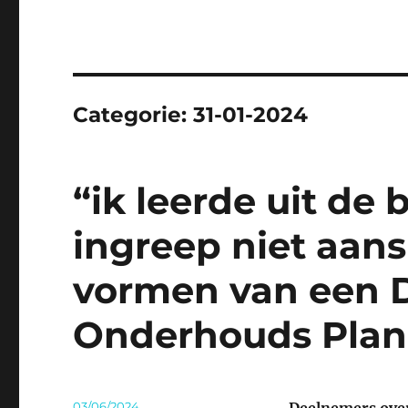
Categorie:
31-01-2024
“ik leerde uit de
ingreep niet aansl
vormen van een 
Onderhouds Plan
Geplaatst
03/06/2024