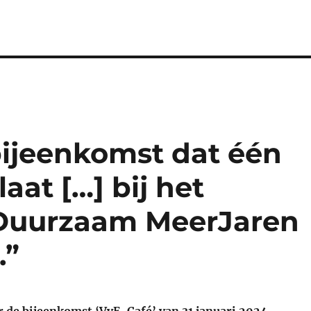
 bijeenkomst dat één
aat […] bij het
Duurzaam MeerJaren
.”