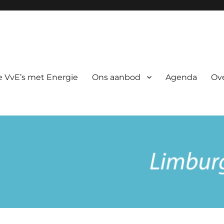
rgie
 VvE’s met Energie
Ons aanbod
Agenda
Ov