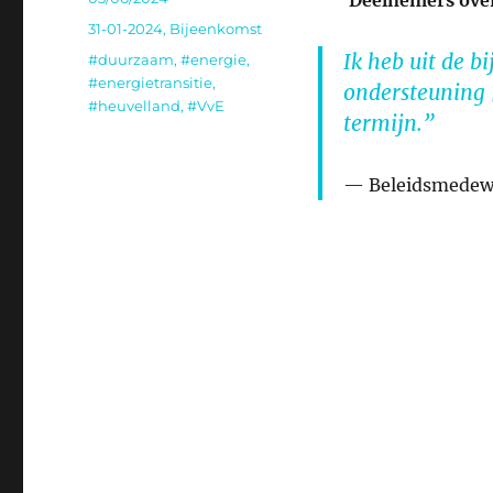
Deelnemers over
op
Categorieën
31-01-2024
,
Bijeenkomst
Ik heb uit de 
Tags
#duurzaam
,
#energie
,
#energietransitie
,
ondersteuning [
#heuvelland
,
#VvE
termijn.”
Beleidsmedew