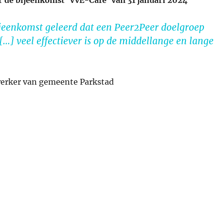
 de bijeenkomst ‘VvE-Café’ van 31 januari 2024
bijeenkomst geleerd dat een Peer2Peer doelgroep
…] veel effectiever is op de middellange en lange
erker van gemeente Parkstad