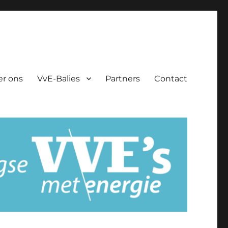
er ons
VvE-Balies
Partners
Contact