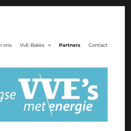
r ons
VvE-Balies
Partners
Contact