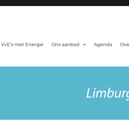
rgie
 VvE’s met Energie
Ons aanbod
Agenda
Ove