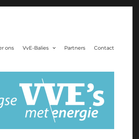
er ons
VvE-Balies
Partners
Contact