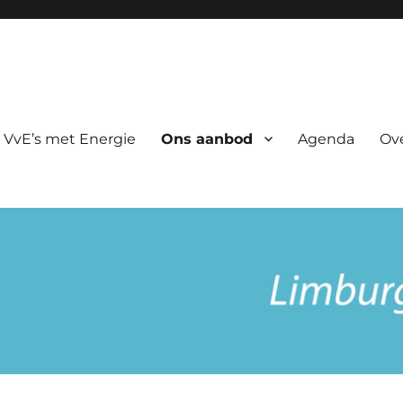
rgie
 VvE’s met Energie
Ons aanbod
Agenda
Ov