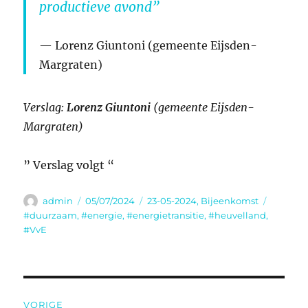
productieve avond”
Lorenz Giuntoni
(gemeente Eijsden-
Margraten)
Verslag:
Lorenz Giuntoni
(gemeente Eijsden-
Margraten)
” Verslag volgt “
Auteur
Geplaatst
Categorieën
Tags
admin
05/07/2024
23-05-2024
,
Bijeenkomst
op
#duurzaam
,
#energie
,
#energietransitie
,
#heuvelland
,
#VvE
Bericht
VORIGE