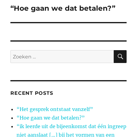
navigatie
“Hoe gaan we dat betalen?”
Vorig
bericht:
ZO
Zoeken
naar:
RECENT POSTS
“Het gesprek ontstaat vanzelf”
“Hoe gaan we dat betalen?”
“ik leerde uit de bijeenkomst dat één ingreep
niet aanslaat […] bij het vormen van een