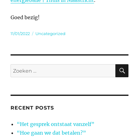
energiebalie | Thuis in Maastricht
.
Goed bezig!
Geplaatst
Categorieën
11/01/2022
Uncategorized
op
ZO
Zoeken
naar:
RECENT POSTS
“Het gesprek ontstaat vanzelf”
“Hoe gaan we dat betalen?”