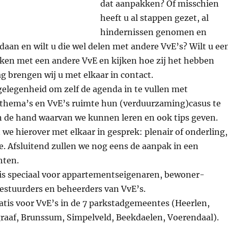
dat aanpakken? Of misschien
heeft u al stappen gezet, al
hindernissen genomen en
aan en wilt u die wel delen met andere VvE’s? Wilt u ee
ken met een andere VvE en kijken hoe zij het hebben
 brengen wij u met elkaar in contact.
elegenheid om zelf de agenda in te vullen met
hema’s en VvE’s ruimte hun (verduurzaming)casus te
n de hand waarvan we kunnen leren en ook tips geven.
we hierover met elkaar in gesprek: plenair of onderling,
ie. Afsluitend zullen we nog eens de aanpak in een
hten.
is speciaal voor appartementseigenaren, bewoner-
estuurders en beheerders van VvE’s.
atis voor VvE’s in de 7 parkstadgemeentes (Heerlen,
raaf, Brunssum, Simpelveld, Beekdaelen, Voerendaal).