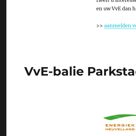
Heeft u interes
en uw VvE dan hi
>>
aanmelden v
VvE-balie Parksta