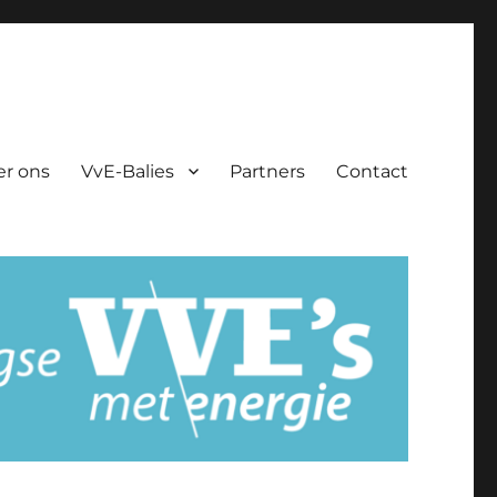
er ons
VvE-Balies
Partners
Contact