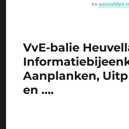
>>
aanmelden v
VvE-balie Heuvell
Informatiebijee
Aanplanken, Uitp
en ….