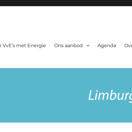
rgie
 VvE’s met Energie
Ons aanbod
Agenda
Ov