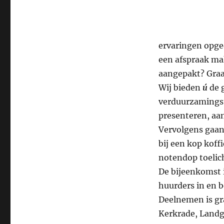
ervaringen opged
een afspraak ma
aangepakt? Graag
Wij bieden
ú
de g
verduurzamingst
presenteren, aa
Vervolgens gaan 
bij een kop koff
notendop toelic
De bijeenkomst 
huurders in en b
Deelnemen is gr
Kerkrade, Landg