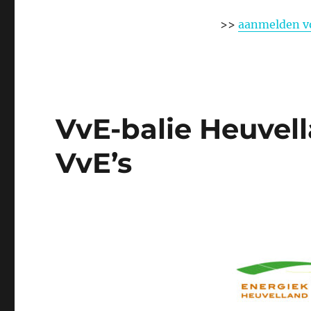
>>
aanmelden v
VvE-balie Heuvella
VvE’s