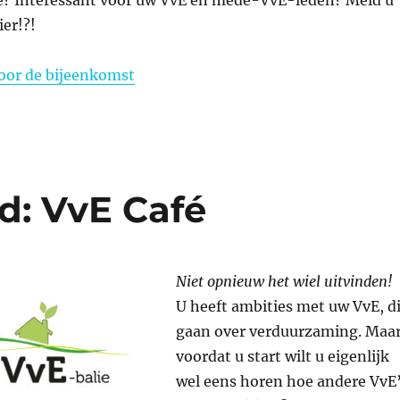
se? Interessant voor uw VvE en mede-VvE-leden? Meld u
er!?!
oor de bijeenkomst
d: VvE Café
Niet opnieuw het wiel uitvinden!
U heeft ambities met uw VvE, d
gaan over verduurzaming. Maa
voordat u start wilt u eigenlijk
wel eens horen hoe andere VvE