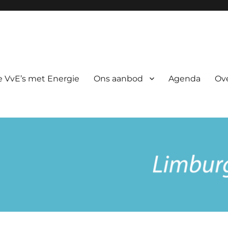
rgie
 VvE’s met Energie
Ons aanbod
Agenda
Ov