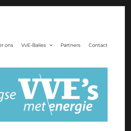
er ons
VvE-Balies
Partners
Contact