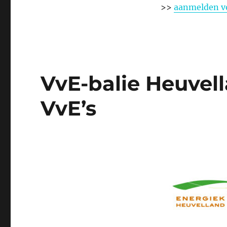
>>
aanmelden vo
VvE-balie Heuvella
VvE’s