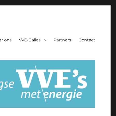
er ons
VvE-Balies
Partners
Contact