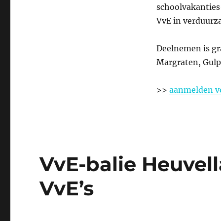
schoolvakanties-
VvE in verduurz
Deelnemen is gr
Margraten, Gulp
>>
aanmelden vo
VvE-balie Heuvella
VvE’s