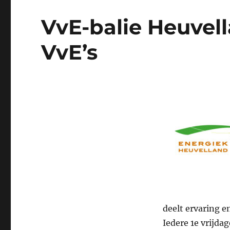
VvE-balie Heuvella
VvE’s
deelt ervaring en
Iedere 1e vrijd