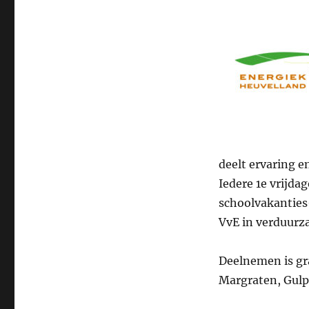
deelt ervaring en
Iedere 1e vrijd
schoolvakanties-
VvE in verduurz
Deelnemen is gr
Margraten, Gulp