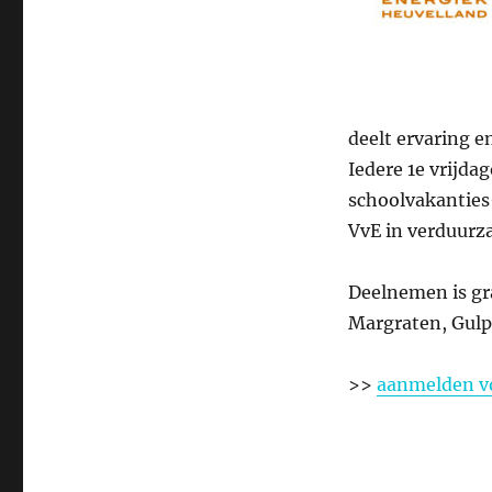
deelt ervaring en
Iedere 1e vrijd
schoolvakanties-
VvE in verduurz
Deelnemen is gr
Margraten, Gulp
>>
aanmelden vo