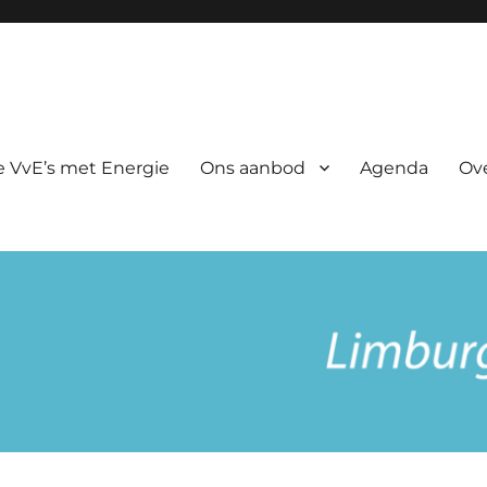
rgie
 VvE’s met Energie
Ons aanbod
Agenda
Ov