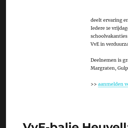
deelt ervaring en
Iedere 1e vrijd
schoolvakanties-
VvE in verduurz
Deelnemen is gr
Margraten, Gulp
>>
aanmelden vo
VvE-balie Heuvella