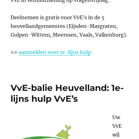
VvE in verduurzaming op vragenvrijdag.
Deelnemen is gratis voor VvE’s in de 5
heuvellandgemeentes (Eijsden-Margraten,
Gulpen-Wittem, Meerssen, Vaals, Valkenburg).
>>
aanmelden voor 1e-lijns hulp
VvE-balie Heuvelland: 1e-
lijns hulp VvE’s
Uw
VvE
wil