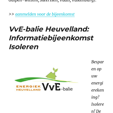
Gulpen-Wittem, Meerssen, Vaals, Valkenburg).
>>
aanmelden voor de bijeenkomst
VvE-balie Heuvelland:
Informatiebijeenkomst
Isoleren
Bespar
en op
uw
energi
ereken
ing?
Isolere
n! De