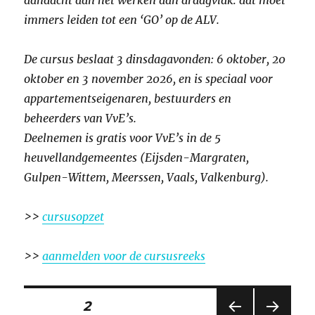
aandacht aan het werken aan draagvlak: dat moet
immers leiden tot een ‘GO’ op de ALV.
De cursus beslaat 3 dinsdagavonden: 6 oktober, 20
oktober en 3 november 2026, en is speciaal voor
appartementseigenaren, bestuurders en
beheerders van VvE’s.
Deelnemen is gratis voor VvE’s in de 5
heuvellandgemeentes (Eijsden-Margraten,
Gulpen-Wittem, Meerssen, Vaals, Valkenburg).
>>
cursusopzet
>>
aanmelden voor de cursusreeks
Berichten
PAGINA
2