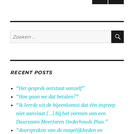
VORI
VOL
paginering
GE
GEN
PAGI
DE
NA
PAGI
NA
ZO
Zoeken
naar:
RECENT POSTS
“Het gesprek ontstaat vanzelf”
“Hoe gaan we dat betalen?”
“ik leerde uit de bijeenkomst dat één ingreep
niet aanslaat […] bij het vormen van een
Duurzaam MeerJaren Onderhouds Plan.”
“doorspreken van de mogelijkheden en