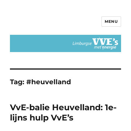
MENU
Limburgse VvEs met Energie
Tag:
#heuvelland
VvE-balie Heuvelland: 1e-
lijns hulp VvE’s