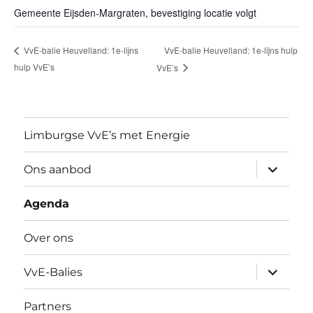
Gemeente Eijsden-Margraten, bevestiging locatie volgt
VvE-balie Heuvelland: 1e-lijns hulp
VvE-balie Heuvelland: 1e-lijns
hulp VvE’s
VvE’s
Limburgse VvE’s met Energie
submen
Ons aanbod
uitvouw
Agenda
Over ons
submen
VvE-Balies
uitvouw
Partners