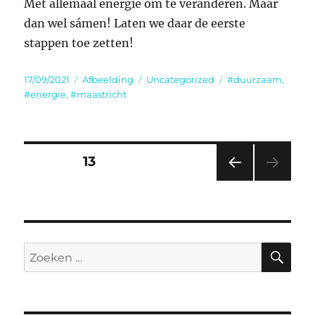
Met allemaal energie om te veranderen. Maar
dan wel sámen! Laten we daar de eerste
stappen toe zetten!
Geplaatst
Format
Categorieën
Tags
17/09/2021
Afbeelding
Uncategorized
#duurzaam
,
op
#energie
,
#maastricht
Berichten
PAGINA
13
VORI
paginering
GE
PAGI
NA
ZO
Zoeken
naar: