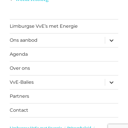
Limburgse VvE’s met Energie
submen
Ons aanbod
uitvouw
Agenda
Over ons
submen
VvE-Balies
uitvouw
Partners
Contact