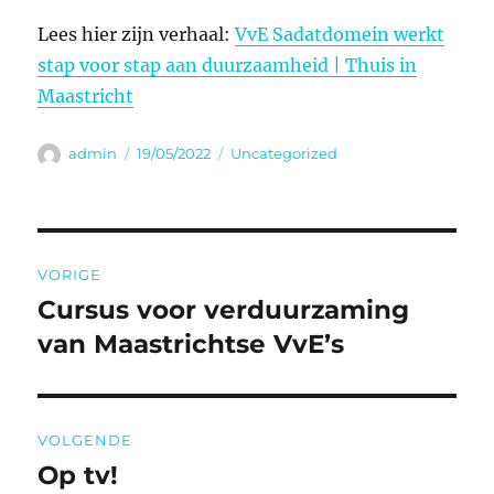
Lees hier zijn verhaal:
VvE Sadatdomein werkt
stap voor stap aan duurzaamheid | Thuis in
Maastricht
Auteur
Geplaatst
Categorieën
admin
19/05/2022
Uncategorized
op
Bericht
VORIGE
navigatie
Cursus voor verduurzaming
Vorig
bericht:
van Maastrichtse VvE’s
VOLGENDE
Op tv!
Volgend