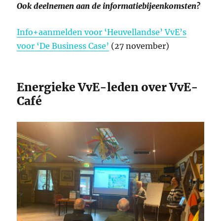
Ook deelnemen aan de informatiebijeenkomsten?
Info+aanmelden voor ‘Heuvellandse’ VvE’s
voor ‘De Business Case’
(27 november)
Energieke VvE-leden over VvE-
Café