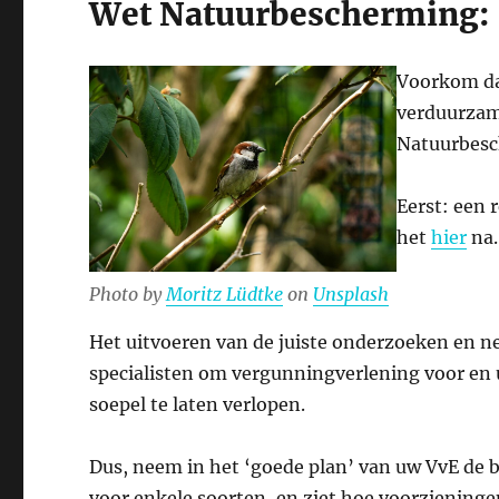
Wet Natuurbescherming:
Voorkom da
verduurzam
Natuurbesch
Eerst: een 
het
hier
na.
Photo by
Moritz Lüdtke
on
Unsplash
Het uitvoeren van de juiste onderzoeken en n
specialisten om vergunningverlening voor en
soepel te laten verlopen.
Dus, neem in het ‘goede plan’ van uw VvE de b
voor enkele soorten, en ziet hoe voorzieninge