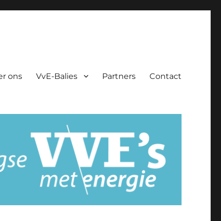
er ons
VvE-Balies
Partners
Contact