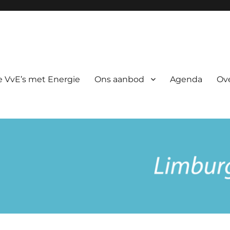
rgie
 VvE’s met Energie
Ons aanbod
Agenda
Ov