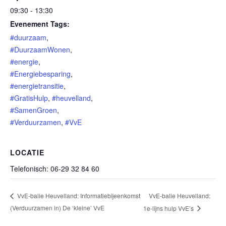
09:30 - 13:30
Evenement Tags:
#duurzaam
,
#DuurzaamWonen
,
#energie
,
#Energiebesparing
,
#energietransitie
,
#GratisHulp
,
#heuvelland
,
#SamenGroen
,
#Verduurzamen
,
#VvE
LOCATIE
Telefonisch: 06-29 32 84 60
VvE-balie Heuvelland:
VvE-balie Heuvelland: Informatiebijeenkomst
(Verduurzamen in) De ‘kleine’ VvE
1e-lijns hulp VvE’s