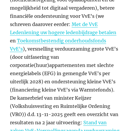
mogelijkheid tot digitaal vergaderen), betere
financiële ondersteuning voor VvE’s (we
schreven daarover eerder:
Met de VvE
Ledenlening uw hogere ledenbijdrage betalen
en
Toekomstbestendig onderhoudsfonds
VvE’s
), versnelling verduurzaming grote VvE’s
(door uitfasering van
corporatie(huur)appartementen met slechte
energielabels (EFG) in gemengde VvE’s per
uiterlijk 2028) en ondersteuning kleine VvE’s
(financiering kleine VvE’s via Warmtefonds).
De kamerbrief van minister Keijzer
(Volkshuisvesting en Ruimtelijke Ordening
(VRO)) d.d. 13-11-2025 geeft een overzicht van
resultaten na 2 jaar uitvoering:
Stand van
zaken VvE-Versnellingsagenda verduurzaming