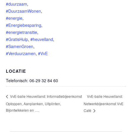
#duurzaam
,
#DuurzaamWonen
,
#energie
,
#Energiebesparing
,
#energietransitie
,
#GratisHulp
,
#heuvelland
,
#SamenGroen
,
#Verduurzamen
,
#VvE
LOCATIE
Telefonisch: 06-29 32 84 60
VvE-balie Heuvelland:
VvE-balie Heuvelland: Informatiebijeenkomst
Optoppen, Aanplanken, Uitplinten,
Netwerkbijeenkomst VvE
Bijontwikkelen en ….
Café