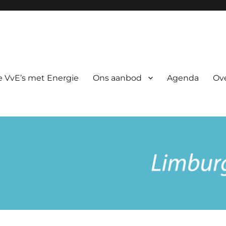
rgie
 VvE’s met Energie
Ons aanbod
Agenda
Ov