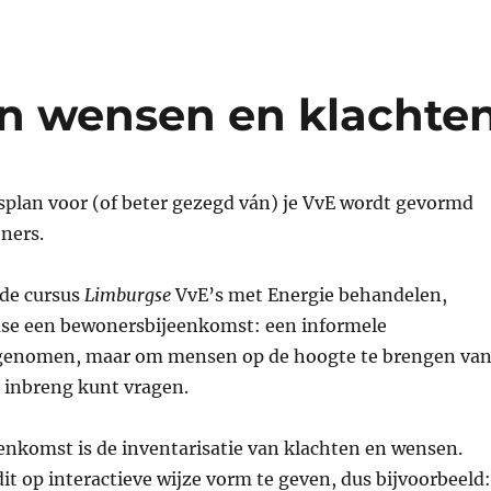
an wensen en klachte
splan voor (of beter gezegd ván) je VvE wordt gevormd
ners.
 de cursus
Limburgse
VvE’s met Energie behandelen,
efase een bewonersbijeenkomst: een informele
 genomen, maar om mensen op de hoogte te brengen va
 inbreng kunt vragen.
enkomst is de inventarisatie van klachten en wensen.
t op interactieve wijze vorm te geven, dus bijvoorbeeld