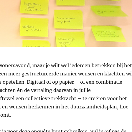
ewonersavond, maar je wilt wel iedereen betrekken bij he
p een meer gestructureerde manier wensen en klachten wi
e opstellen. Digitaal of op papier – of een combinatie
chten én de vertaling daarvan in jullie
ewel een collectieve trekkracht – te creëren voor het
n en wensen herkennen in het duurzaamheidsplan, hoe
 komt.
je voor deze enquête kunt gebruiken. Vul in/of pas de