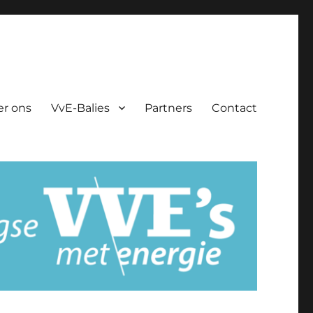
er ons
VvE-Balies
Partners
Contact