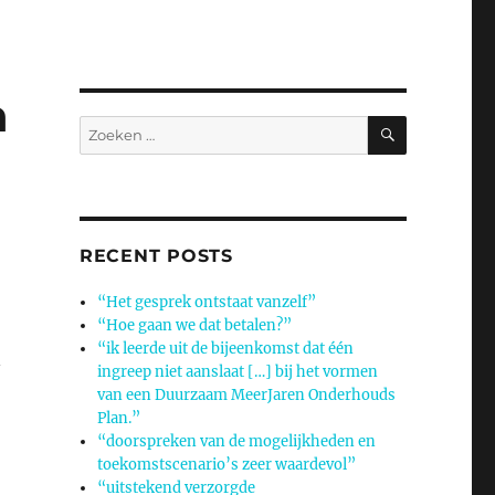
n
ZOEKEN
Zoeken
naar:
RECENT POSTS
“Het gesprek ontstaat vanzelf”
“Hoe gaan we dat betalen?”
“ik leerde uit de bijeenkomst dat één
n
ingreep niet aanslaat […] bij het vormen
van een Duurzaam MeerJaren Onderhouds
Plan.”
“doorspreken van de mogelijkheden en
toekomstscenario’s zeer waardevol”
:
“uitstekend verzorgde