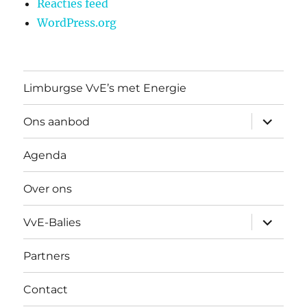
Reacties feed
WordPress.org
Limburgse VvE’s met Energie
submen
Ons aanbod
uitvouw
Agenda
Over ons
submen
VvE-Balies
uitvouw
Partners
Contact