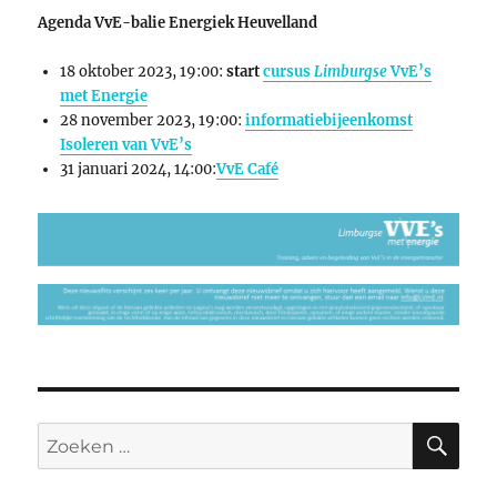
Agenda VvE-balie Energiek Heuvelland
18 oktober 2023, 19:00:
start
cursus
Limburgse
VvE’s
met Energie
28 november 2023, 19:00:
informatiebijeenkomst
Isoleren van VvE’s
31 januari 2024, 14:00:
VvE Café
ZO
Zoeken
naar: