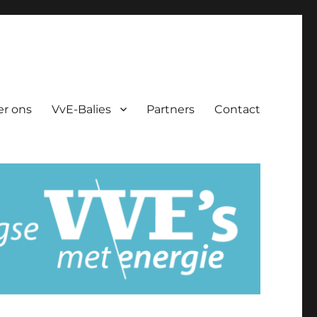
er ons
VvE-Balies
Partners
Contact