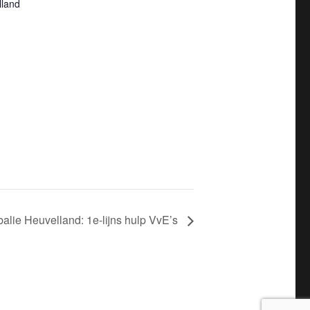
lland
alie Heuvelland: 1e-lijns hulp VvE’s