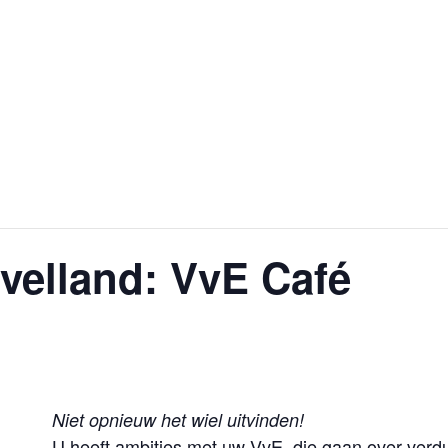
velland: VvE Café
Niet opnieuw het wiel uitvinden!
U heeft ambities met uw VvE, die gaan over verd