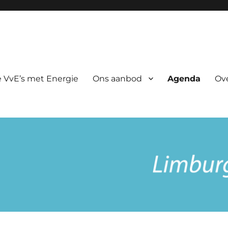
rgie
 VvE’s met Energie
Ons aanbod
Agenda
Ov