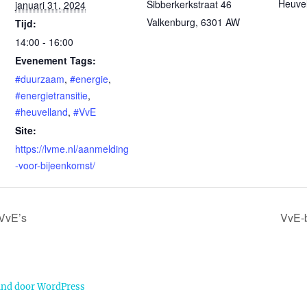
Heuve
Sibberkerkstraat 46
januari 31, 2024
Valkenburg
,
6301 AW
Tijd:
14:00 - 16:00
Evenement Tags:
#duurzaam
,
#energie
,
#energietransitie
,
#heuvelland
,
#VvE
Site:
https://lvme.nl/aanmelding
-voor-bijeenkomst/
 VvE’s
VvE-b
und door WordPress