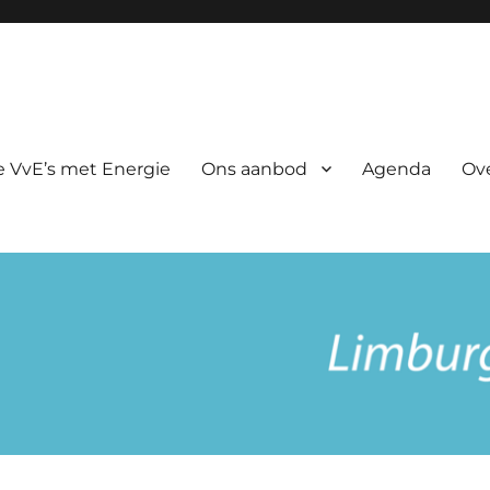
rgie
 VvE’s met Energie
Ons aanbod
Agenda
Ov