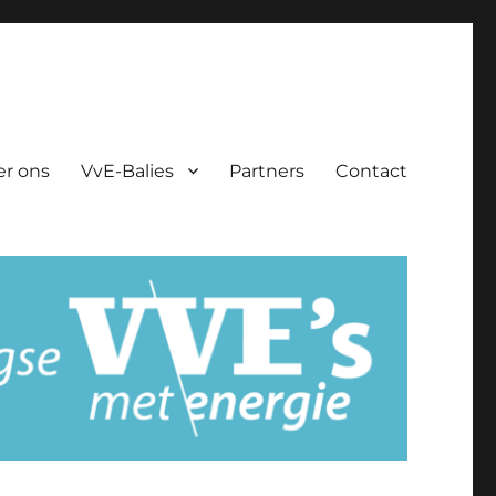
er ons
VvE-Balies
Partners
Contact