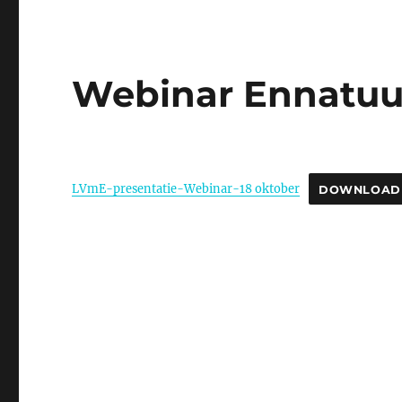
Webinar Ennatuurl
LVmE-presentatie-Webinar-18 oktober
DOWNLOAD