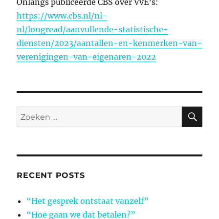
Onlangs publiceerde CBS over VvE’s:
https://www.cbs.nl/nl-
nl/longread/aanvullende-statistische-
diensten/2023/aantallen-en-kenmerken-van-
verenigingen-van-eigenaren-2022
ZO
Zoeken
naar:
RECENT POSTS
“Het gesprek ontstaat vanzelf”
“Hoe gaan we dat betalen?”