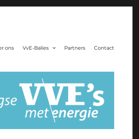
er ons
VvE-Balies
Partners
Contact