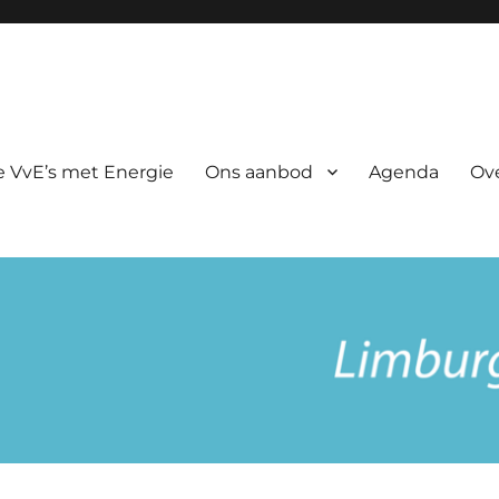
rgie
 VvE’s met Energie
Ons aanbod
Agenda
Ov