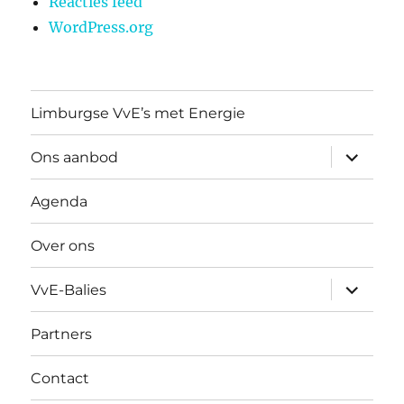
Reacties feed
WordPress.org
Limburgse VvE’s met Energie
submen
Ons aanbod
uitvouw
Agenda
Over ons
submen
VvE-Balies
uitvouw
Partners
Contact