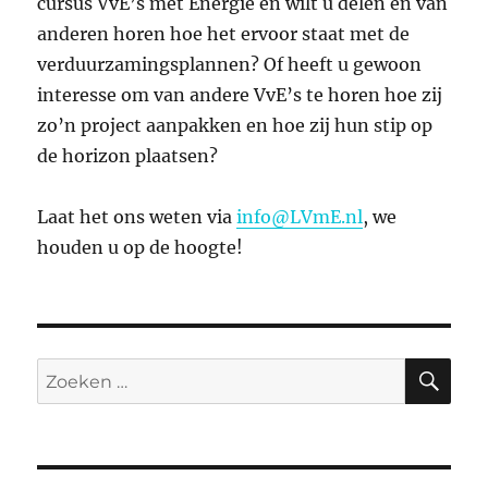
cursus VvE’s met Energie en wilt u delen en van
anderen horen hoe het ervoor staat met de
verduurzamingsplannen? Of heeft u gewoon
interesse om van andere VvE’s te horen hoe zij
zo’n project aanpakken en hoe zij hun stip op
de horizon plaatsen?
Laat het ons weten via
info@LVmE.nl
, we
houden u op de hoogte!
ZO
Zoeken
naar: