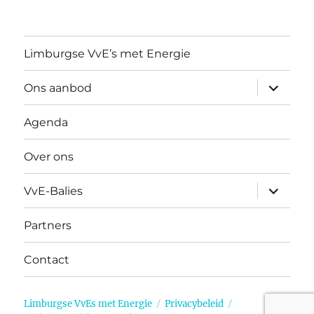
Limburgse VvE’s met Energie
submen
Ons aanbod
uitvouw
Agenda
Over ons
submen
VvE-Balies
uitvouw
Partners
Contact
Limburgse VvEs met Energie
Privacybeleid