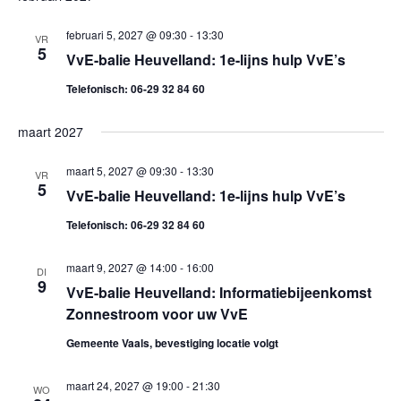
e
K
e
S
E
e
l
T
februari 5, 2027 @ 09:30
-
13:30
n
VR
N
5
e
VvE-balie Heuvelland: 1e-lijns hulp VvE’s
n
e
c
Telefonisch: 06-29 32 84 60
m
e
t
e
e
maart 2027
m
n
e
maart 5, 2027 @ 09:30
-
13:30
VR
e
r
t
5
VvE-balie Heuvelland: 1e-lijns hulp VvE’s
e
w
n
Telefonisch: 06-29 32 84 60
e
e
t
n
e
maart 9, 2027 @ 14:00
-
16:00
DI
d
9
e
VvE-balie Heuvelland: Informatiebijeenkomst
r
a
Zonnestroom voor uw VvE
g
n
t
Gemeente Vaals, bevestiging locatie volgt
a
u
Z
m
v
maart 24, 2027 @ 19:00
-
21:30
WO