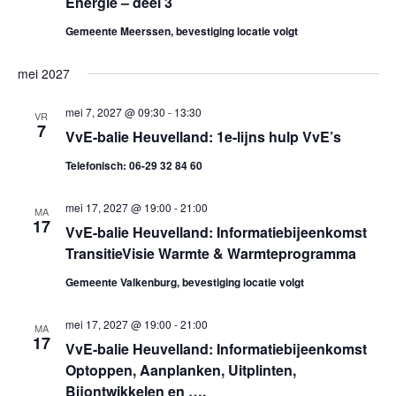
Energie – deel 3
g
Gemeente Meerssen, bevestiging locatie volgt
e
mei 2027
v
mei 7, 2027 @ 09:30
-
13:30
VR
e
7
VvE-balie Heuvelland: 1e-lijns hulp VvE’s
n
Telefonisch: 06-29 32 84 60
n
mei 17, 2027 @ 19:00
-
21:00
MA
17
VvE-balie Heuvelland: Informatiebijeenkomst
a
TransitieVisie Warmte & Warmteprogramma
v
Gemeente Valkenburg, bevestiging locatie volgt
i
mei 17, 2027 @ 19:00
-
21:00
MA
17
VvE-balie Heuvelland: Informatiebijeenkomst
g
Optoppen, Aanplanken, Uitplinten,
a
Bijontwikkelen en ….