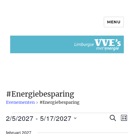
MENU
Limburgse VvEs met Energie
#Energiebesparing
Evenementen
#Energiebesparing
2/5/2027
 - 
5/17/2027
Evenementen
Z
E
E
L
O
I
S
v
E
v
februari 2027
J