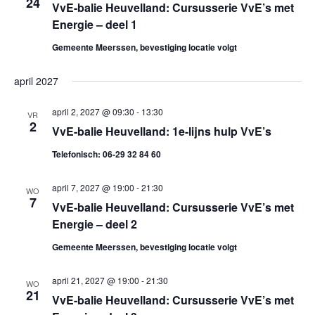
24
o
.
VvE-balie Heuvelland: Cursusserie VvE’s met
e
Energie – deel 1
n
e
Gemeente Meerssen, bevestiging locatie volgt
n
k
a
april 2027
e
v
april 2, 2027 @ 09:30
-
13:30
VR
i
n
2
VvE-balie Heuvelland: 1e-lijns hulp VvE’s
g
e
Telefonisch: 06-29 32 84 60
a
n
t
april 7, 2027 @ 19:00
-
21:30
WO
7
VvE-balie Heuvelland: Cursusserie VvE’s met
w
i
Energie – deel 2
e
e
Gemeente Meerssen, bevestiging locatie volgt
e
april 21, 2027 @ 19:00
-
21:30
WO
21
r
VvE-balie Heuvelland: Cursusserie VvE’s met