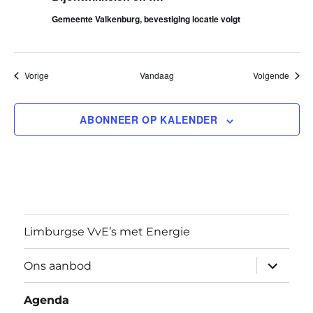
Gemeente Valkenburg, bevestiging locatie volgt
t
i
Evenementen
Evene
Vorige
Vandaag
Volgende
e
ABONNEER OP KALENDER
Limburgse VvE’s met Energie
submen
Ons aanbod
uitvouw
Agenda