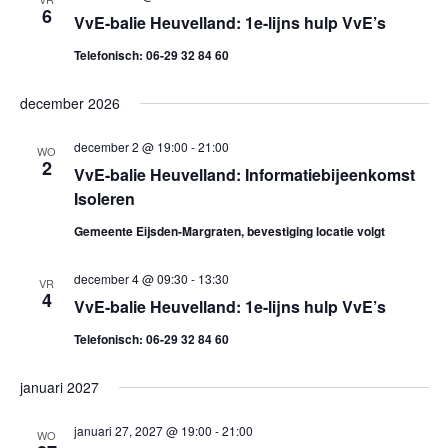
6
g
VvE-balie Heuvelland: 1e-lijns hulp VvE’s
Telefonisch: 06-29 32 84 60
e
v
december 2026
e
december 2 @ 19:00
-
21:00
WO
2
VvE-balie Heuvelland: Informatiebijeenkomst
n
Isoleren
n
Gemeente Eijsden-Margraten, bevestiging locatie volgt
a
december 4 @ 09:30
-
13:30
VR
4
VvE-balie Heuvelland: 1e-lijns hulp VvE’s
v
Telefonisch: 06-29 32 84 60
i
januari 2027
g
januari 27, 2027 @ 19:00
-
21:00
a
WO