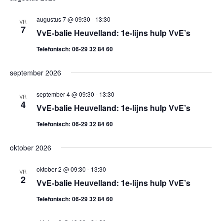
e
K
e
S
E
e
l
T
augustus 7 @ 09:30
-
13:30
n
VR
N
7
e
VvE-balie Heuvelland: 1e-lijns hulp VvE’s
n
e
c
Telefonisch: 06-29 32 84 60
m
e
t
e
e
september 2026
m
n
e
september 4 @ 09:30
-
13:30
VR
e
r
t
4
VvE-balie Heuvelland: 1e-lijns hulp VvE’s
e
w
n
Telefonisch: 06-29 32 84 60
e
e
t
n
e
oktober 2026
d
e
r
a
oktober 2 @ 09:30
-
13:30
VR
2
g
n
t
VvE-balie Heuvelland: 1e-lijns hulp VvE’s
a
u
Telefonisch: 06-29 32 84 60
Z
m
v