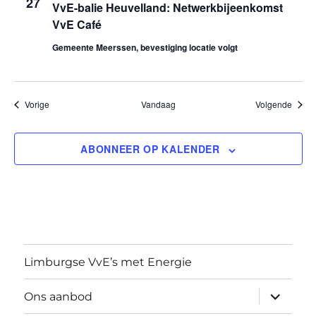
27
VvE-balie Heuvelland: Netwerkbijeenkomst
t
VvE Café
Gemeente Meerssen, bevestiging locatie volgt
i
e
Evenementen
Evene
Vorige
Vandaag
Volgende
ABONNEER OP KALENDER
Limburgse VvE’s met Energie
submen
Ons aanbod
uitvouw