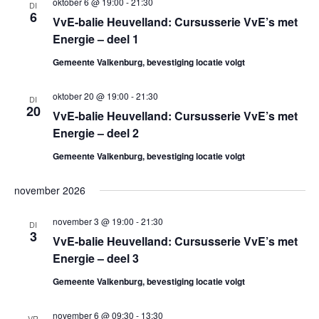
o
.
oktober 6 @ 19:00
-
21:30
DI
e
6
VvE-balie Heuvelland: Cursusserie VvE’s met
n
e
Energie – deel 1
n
k
Gemeente Valkenburg, bevestiging locatie volgt
a
e
oktober 20 @ 19:00
-
21:30
v
DI
20
VvE-balie Heuvelland: Cursusserie VvE’s met
i
n
Energie – deel 2
g
e
Gemeente Valkenburg, bevestiging locatie volgt
a
n
t
november 2026
w
i
november 3 @ 19:00
-
21:30
DI
3
e
VvE-balie Heuvelland: Cursusserie VvE’s met
e
Energie – deel 3
e
Gemeente Valkenburg, bevestiging locatie volgt
r
november 6 @ 09:30
-
13:30
VR