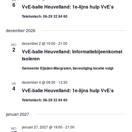
6
g
VvE-balie Heuvelland: 1e-lijns hulp VvE’s
Telefonisch: 06-29 32 84 60
e
v
december 2026
e
december 2 @ 19:00
-
21:00
WO
2
VvE-balie Heuvelland: Informatiebijeenkomst
n
Isoleren
n
Gemeente Eijsden-Margraten, bevestiging locatie volgt
a
december 4 @ 09:30
-
13:30
VR
4
VvE-balie Heuvelland: 1e-lijns hulp VvE’s
v
Telefonisch: 06-29 32 84 60
i
januari 2027
g
januari 27, 2027 @ 19:00
-
21:00
a
WO