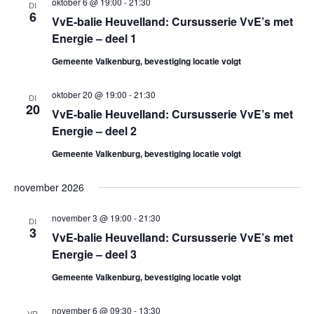
o
.
oktober 6 @ 19:00
-
21:30
DI
e
6
VvE-balie Heuvelland: Cursusserie VvE’s met
n
e
Energie – deel 1
n
k
Gemeente Valkenburg, bevestiging locatie volgt
a
e
oktober 20 @ 19:00
-
21:30
v
DI
20
VvE-balie Heuvelland: Cursusserie VvE’s met
i
n
Energie – deel 2
g
e
Gemeente Valkenburg, bevestiging locatie volgt
a
n
t
november 2026
w
i
november 3 @ 19:00
-
21:30
DI
3
e
VvE-balie Heuvelland: Cursusserie VvE’s met
e
Energie – deel 3
e
Gemeente Valkenburg, bevestiging locatie volgt
r
november 6 @ 09:30
-
13:30
VR