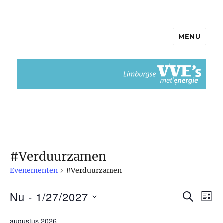
MENU
Limburgse VvEs met Energie
#Verduurzamen
Evenementen
#Verduurzamen
Nu
 - 
1/27/2027
Evenementen
Z
E
E
L
O
I
S
v
E
v
augustus 2026
J