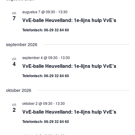
e
K
e
S
E
e
l
T
augustus 7 @ 09:30
-
13:30
n
VR
N
7
e
VvE-balie Heuvelland: 1e-lijns hulp VvE’s
n
e
c
Telefonisch: 06-29 32 84 60
m
e
t
e
e
september 2026
m
n
e
september 4 @ 09:30
-
13:30
VR
e
r
t
4
VvE-balie Heuvelland: 1e-lijns hulp VvE’s
e
w
n
Telefonisch: 06-29 32 84 60
e
e
t
n
e
oktober 2026
d
e
r
a
oktober 2 @ 09:30
-
13:30
VR
2
g
n
t
VvE-balie Heuvelland: 1e-lijns hulp VvE’s
a
u
Telefonisch: 06-29 32 84 60
Z
m
v