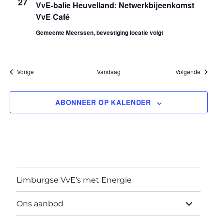
27
VvE-balie Heuvelland: Netwerkbijeenkomst
t
VvE Café
Gemeente Meerssen, bevestiging locatie volgt
i
e
Evenementen
Evene
Vorige
Vandaag
Volgende
ABONNEER OP KALENDER
Limburgse VvE’s met Energie
submen
Ons aanbod
uitvouw