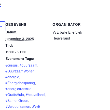
s
GEGEVENS
ORGANISATOR
Datum:
VvE-balie Energiek
Heuvelland
november 3, 2025
Tijd:
19:00 - 21:30
Evenement Tags:
#cursus
,
#duurzaam
,
#DuurzaamWonen
,
#energie
,
#Energiebesparing
,
#energietransitie
,
#GratisHulp
,
#heuvelland
,
#SamenGroen
,
#Verduurzamen
,
#VvE