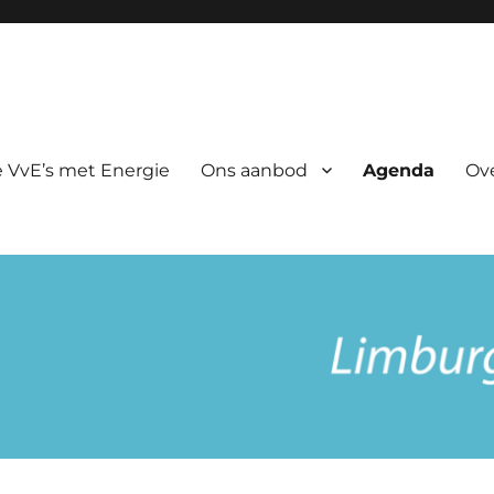
rgie
 VvE’s met Energie
Ons aanbod
Agenda
Ov