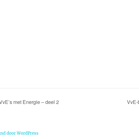
VvE’s met Energie – deel 2
VvE-b
und door WordPress