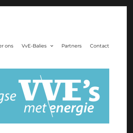
er ons
VvE-Balies
Partners
Contact