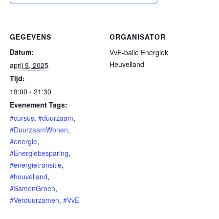
GEGEVENS
ORGANISATOR
Datum:
VvE-balie Energiek
Heuvelland
april 9, 2025
Tijd:
19:00 - 21:30
Evenement Tags:
#cursus
,
#duurzaam
,
#DuurzaamWonen
,
#energie
,
#Energiebesparing
,
#energietransitie
,
#heuvelland
,
#SamenGroen
,
#Verduurzamen
,
#VvE