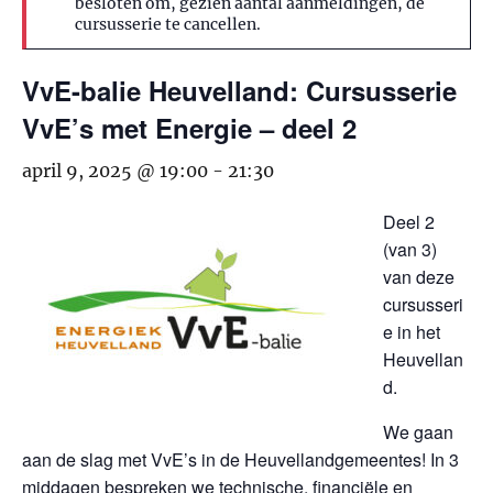
besloten om, gezien aantal aanmeldingen, de
cursusserie te cancellen.
VvE-balie Heuvelland: Cursusserie
VvE’s met Energie – deel 2
april 9, 2025 @ 19:00
-
21:30
Deel 2
(van 3)
van deze
cursusseri
e in het
Heuvellan
d.
We gaan
aan de slag met VvE’s in de Heuvellandgemeentes! In 3
middagen bespreken we technische, financiële en