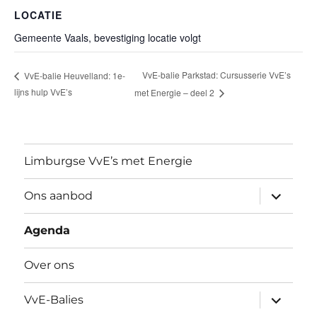
LOCATIE
Gemeente Vaals, bevestiging locatie volgt
VvE-balie Parkstad: Cursusserie VvE’s
VvE-balie Heuvelland: 1e-
lijns hulp VvE’s
met Energie – deel 2
Limburgse VvE’s met Energie
submen
Ons aanbod
uitvouw
Agenda
Over ons
submen
VvE-Balies
uitvouw