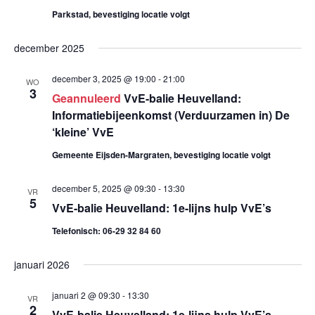
c
Parkstad, bevestiging locatie volgt
m
e
t
e
e
december 2025
m
n
e
december 3, 2025 @ 19:00
-
21:00
WO
e
r
t
3
Geannuleerd
VvE-balie Heuvelland:
e
w
n
Informatiebijeenkomst (Verduurzamen in) De
e
‘kleine’ VvE
e
t
n
e
Gemeente Eijsden-Margraten, bevestiging locatie volgt
d
e
r
a
december 5, 2025 @ 09:30
-
13:30
VR
g
5
n
t
VvE-balie Heuvelland: 1e-lijns hulp VvE’s
a
u
Telefonisch: 06-29 32 84 60
Z
m
v
o
.
januari 2026
e
n
e
januari 2 @ 09:30
-
13:30
VR
2
n
VvE-balie Heuvelland: 1e-lijns hulp VvE’s