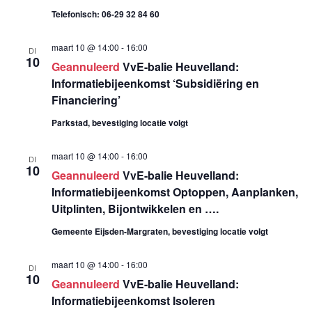
Telefonisch: 06-29 32 84 60
v
e
maart 10 @ 14:00
-
16:00
DI
10
Geannuleerd
VvE-balie Heuvelland:
n
Informatiebijeenkomst ‘Subsidiëring en
Financiering’
n
Parkstad, bevestiging locatie volgt
a
maart 10 @ 14:00
-
16:00
DI
v
10
Geannuleerd
VvE-balie Heuvelland:
i
Informatiebijeenkomst Optoppen, Aanplanken,
Uitplinten, Bijontwikkelen en ….
g
Gemeente Eijsden-Margraten, bevestiging locatie volgt
a
maart 10 @ 14:00
-
16:00
DI
10
t
Geannuleerd
VvE-balie Heuvelland:
Informatiebijeenkomst Isoleren
i