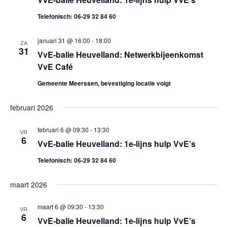
k
a
Telefonisch: 06-29 32 84 60
e
v
januari 31 @ 16:00
-
18:00
ZA
i
n
31
VvE-balie Heuvelland: Netwerkbijeenkomst
g
VvE Café
e
a
Gemeente Meerssen, bevestiging locatie volgt
n
t
februari 2026
w
i
e
februari 6 @ 09:30
-
13:30
e
VR
6
VvE-balie Heuvelland: 1e-lijns hulp VvE’s
e
Telefonisch: 06-29 32 84 60
r
maart 2026
g
maart 6 @ 09:30
-
13:30
VR
6
e
VvE-balie Heuvelland: 1e-lijns hulp VvE’s