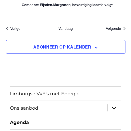
Gemeente Eijsden-Margraten, bevestiging locatie volgt
e
Evenementen
Evene
Vorige
Vandaag
Volgende
ABONNEER OP KALENDER
Limburgse VvE’s met Energie
submen
Ons aanbod
uitvouw
Agenda