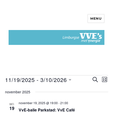
MENU
Limburgse VvEs met Energie
11/19/2025
 - 
3/10/2026
Evenementen
Z
E
E
L
O
I
S
v
E
v
november 2025
J
e
K
e
S
E
e
l
T
november 19, 2025 @ 19:00
-
21:00
n
WO
N
19
e
VvE-balie Parkstad: VvE Café
n
e