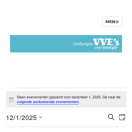
MENU
Limburgse VvEs met Energie
Evenementen
Geen evenementen gepland voor december 1, 2025. Ga naar de
B
volgende aankomende evenementen
.
in
e
r
12/1/2025
i
Z
E
december
E
D
c
O
h
A
S
v
E
1,
v
t
G