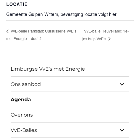
LOCATIE
Gemeente Gulpen-Wittem, bevestiging locatie volgt hier
VvE-balie Heuvelland: 1e-
VvE-balie Parkstad: Cursusserie VvE’s
met Energie – deel 4
lijns hulp VvE’s
Limburgse VvE’s met Energie
submen
Ons aanbod
uitvouw
Agenda
Over ons
submen
VvE-Balies
uitvouw