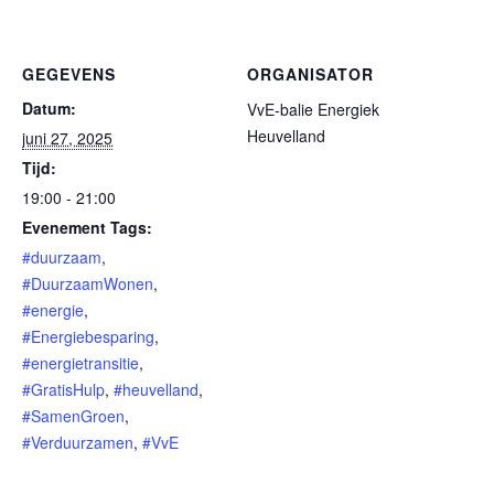
GEGEVENS
ORGANISATOR
Datum:
VvE-balie Energiek
Heuvelland
juni 27, 2025
Tijd:
19:00 - 21:00
Evenement Tags:
#duurzaam
,
#DuurzaamWonen
,
#energie
,
#Energiebesparing
,
#energietransitie
,
#GratisHulp
,
#heuvelland
,
#SamenGroen
,
#Verduurzamen
,
#VvE