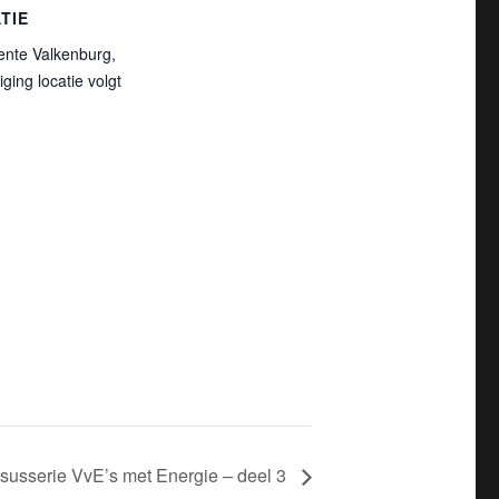
TIE
nte Valkenburg,
iging locatie volgt
rsusserie VvE’s met Energie – deel 3