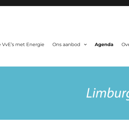
rgie
 VvE’s met Energie
Ons aanbod
Agenda
Ov