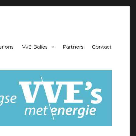
er ons
VvE-Balies
Partners
Contact