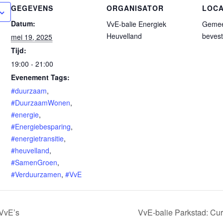
GEGEVENS
ORGANISATOR
LOCA
Datum:
VvE-balie Energiek
Gemee
Heuvelland
bevest
mei 19, 2025
Tijd:
19:00 - 21:00
Evenement Tags:
#duurzaam
,
#DuurzaamWonen
,
#energie
,
#Energiebesparing
,
#energietransitie
,
#heuvelland
,
#SamenGroen
,
#Verduurzamen
,
#VvE
 VvE’s
VvE-balie Parkstad: Cu