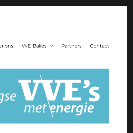
er ons
VvE-Balies
Partners
Contact