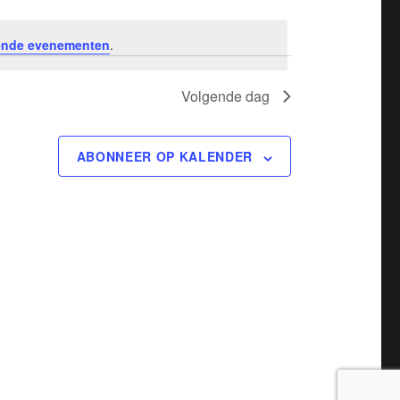
m
ende evenementen
.
e
n
Volgende dag
t
w
ABONNEER OP KALENDER
e
e
r
g
a
v
e
n
n