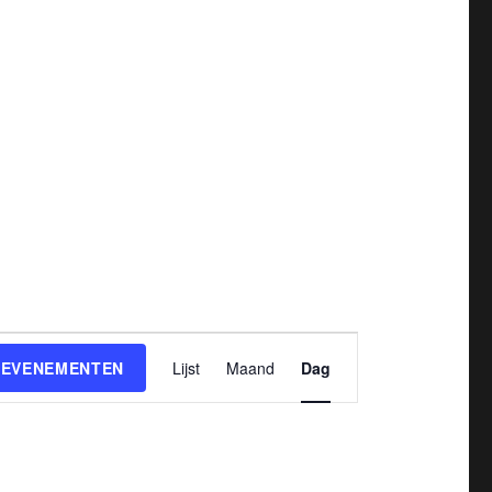
E
 EVENEMENTEN
Lijst
Maand
Dag
v
e
n
e