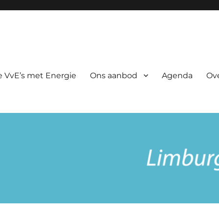
rgie
 VvE’s met Energie
Ons aanbod
Agenda
Ov