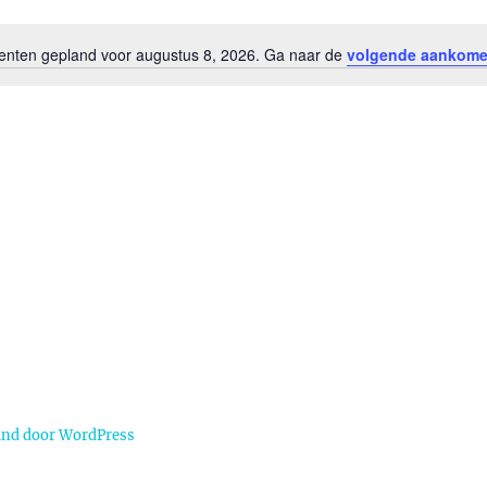
ten gepland voor augustus 8, 2026. Ga naar de
volgende aankom
B
e
r
i
c
h
t
und door WordPress