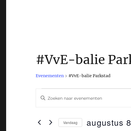
#VvE-balie Par
Evenementen
#VvE-balie Parkstad
Evenementen
E
V
u
in
v
l
augustus
e
augustus 8
e
Vandaag
e