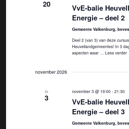
20
VvE-balie Heuvel
t
v
k
Energie – deel 2
e
e
Gemeente Valkenburg, bevest
y
n
w
Deel 2 (van 3) van deze cursus
n
o
Heuvellandgemeentes! In 3 dagd
aspecten waar …
Lees verder
"
r
a
d
v
.
november 2026
i
november 3 @ 19:00
-
21:30
g
DI
3
VvE-balie Heuvel
a
Energie – deel 3
t
Gemeente Valkenburg, bevest