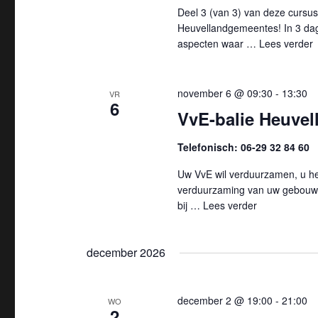
i
Deel 3 (van 3) van deze cursus
e
Heuvellandgemeentes! In 3 dagd
aspecten waar …
Lees verder
"
november 6 @ 09:30
-
13:30
VR
6
VvE-balie Heuvell
Telefonisch: 06-29 32 84 60
Uw VvE wil verduurzamen, u hee
verduurzaming van uw gebouw 
bij …
Lees verder
"VvE-balie He
december 2026
december 2 @ 19:00
-
21:00
WO
2