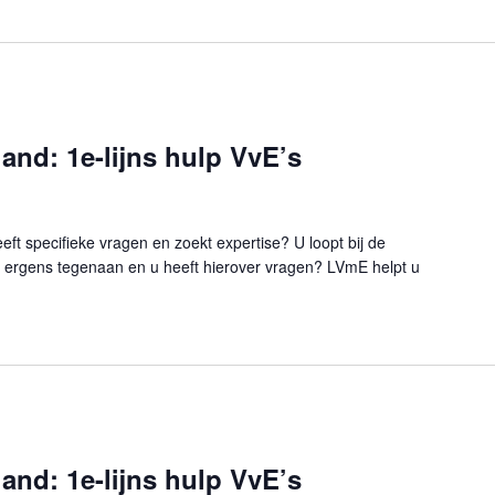
and: 1e-lijns hulp VvE’s
ft specifieke vragen en zoekt expertise? U loopt bij de
ergens tegenaan en u heeft hierover vragen? LVmE helpt u
uvelland: 1e-lijns hulp VvE’s"
and: 1e-lijns hulp VvE’s