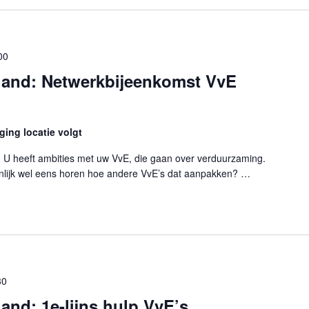
00
land: Netwerkbijeenkomst VvE
ing locatie volgt
n! U heeft ambities met uw VvE, die gaan over verduurzaming.
genlijk wel eens horen hoe andere VvE’s dat aanpakken? …
and: Netwerkbijeenkomst VvE Café"
30
and: 1e-lijns hulp VvE’s