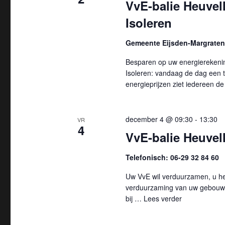
VvE-balie Heuvel
Isoleren
Gemeente Eijsden-Margraten,
Besparen op uw energierekening
Isoleren: vandaag de dag een t
energieprijzen ziet iedereen d
december 4 @ 09:30
-
13:30
VR
4
VvE-balie Heuvell
Telefonisch: 06-29 32 84 60
Uw VvE wil verduurzamen, u hee
verduurzaming van uw gebouw 
bij …
Lees verder
"VvE-balie He