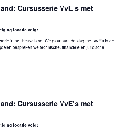
land: Cursusserie VvE’s met
iging locatie volgt
serie in het Heuvelland. We gaan aan de slag met VvE’s in de
elen bespreken we technische, financiële en juridische
VvE-balie Heuvelland: Cursusserie VvE’s met Energie – deel 2"
land: Cursusserie VvE’s met
iging locatie volgt