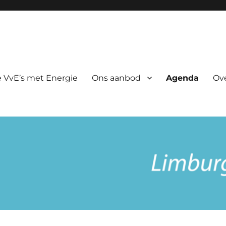
rgie
 VvE’s met Energie
Ons aanbod
Agenda
Ov