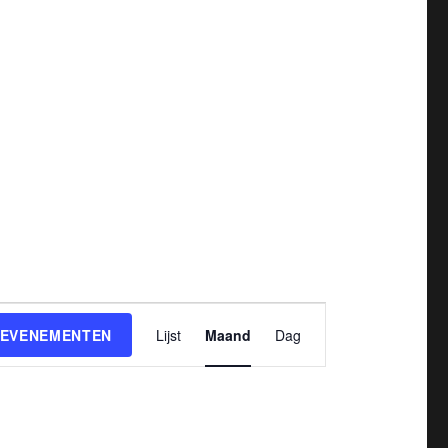
E
 EVENEMENTEN
Lijst
Maand
Dag
v
e
n
e