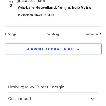
juli 3 @ 09:30
-
13:30
VR
3
VvE-balie Heuvelland: 1e-lijns hulp VvE’s
t
Telefonisch: 06-29 32 84 60
i
e
Evenementen
Evene
Vorige
Vandaag
Volgende
ABONNEER OP KALENDER
Limburgse VvE’s met Energie
submen
Ons aanbod
uitvouw