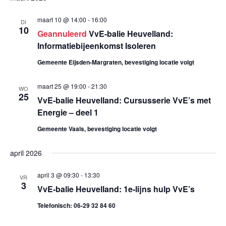
e
K
e
S
E
e
l
T
maart 10 @ 14:00
-
16:00
n
DI
N
10
e
Geannuleerd
VvE-balie Heuvelland:
n
e
c
Informatiebijeenkomst Isoleren
m
e
t
Gemeente Eijsden-Margraten, bevestiging locatie volgt
e
e
m
n
e
maart 25 @ 19:00
-
21:30
WO
25
VvE-balie Heuvelland: Cursusserie VvE’s met
e
r
t
Energie – deel 1
e
w
n
e
Gemeente Vaals, bevestiging locatie volgt
e
t
n
e
april 2026
d
e
r
a
april 3 @ 09:30
-
13:30
VR
g
3
n
t
VvE-balie Heuvelland: 1e-lijns hulp VvE’s
a
u
Telefonisch: 06-29 32 84 60
Z
m
v