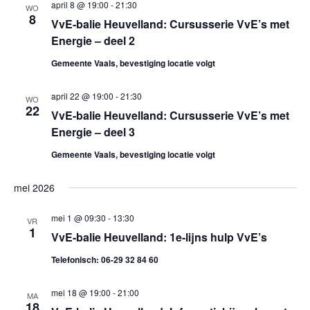
o
.
april 8 @ 19:00
-
21:30
e
WO
8
VvE-balie Heuvelland: Cursusserie VvE’s met
n
e
Energie – deel 2
n
k
Gemeente Vaals, bevestiging locatie volgt
a
e
v
april 22 @ 19:00
-
21:30
WO
22
VvE-balie Heuvelland: Cursusserie VvE’s met
i
n
Energie – deel 3
g
e
Gemeente Vaals, bevestiging locatie volgt
a
n
t
mei 2026
w
i
mei 1 @ 09:30
-
13:30
VR
e
1
e
VvE-balie Heuvelland: 1e-lijns hulp VvE’s
Telefonisch: 06-29 32 84 60
e
r
mei 18 @ 19:00
-
21:00
MA
18