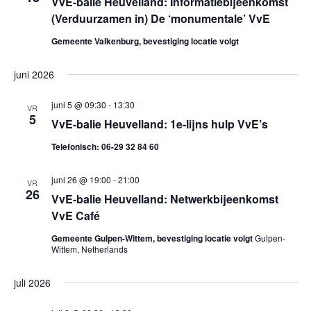
VvE-balie Heuvelland: Informatiebijeenkomst
g
(Verduurzamen in) De ‘monumentale’ VvE
e
Gemeente Valkenburg, bevestiging locatie volgt
v
juni 2026
e
juni 5 @ 09:30
-
13:30
VR
5
VvE-balie Heuvelland: 1e-lijns hulp VvE’s
n
Telefonisch: 06-29 32 84 60
n
juni 26 @ 19:00
-
21:00
VR
a
26
VvE-balie Heuvelland: Netwerkbijeenkomst
VvE Café
v
Gemeente Gulpen-Wittem, bevestiging locatie volgt
Gulpen-
i
Wittem, Netherlands
g
juli 2026
a