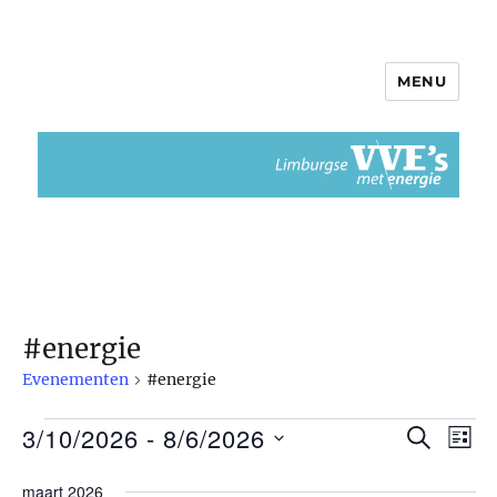
MENU
Limburgse VvEs met Energie
#energie
Evenementen
#energie
3/10/2026
 - 
8/6/2026
Evenementen
Z
E
E
L
O
I
S
v
E
v
maart 2026
J