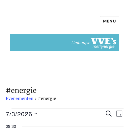
MENU
Limburgse VvEs met Energie
#energie
Evenementen
#energie
7/3/2026
Evenementen
Z
E
E
D
O
A
S
v
E
in
v
09:30
G