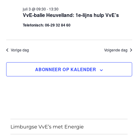
e
K
e
E
juli
juli 3 @ 09:30
-
13:30
e
l
n
N
VvE-balie Heuvelland: 1e-lijns hulp VvE’s
e
3,
n
e
Telefonisch: 06-29 32 84 60
c
m
2026
e
t
e
e
m
Vorige dag
Volgende dag
n
e
e
r
t
ABONNEER OP KALENDER
e
w
n
e
e
t
n
e
d
e
r
a
g
n
t
a
u
Z
Limburgse VvE’s met Energie
m
v