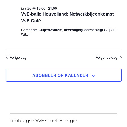
e
K
e
E
juni
juni 26 @ 19:00
-
21:00
e
l
n
N
VvE-balie Heuvelland: Netwerkbijeenkomst
e
26,
VvE Café
n
e
c
m
Gemeente Gulpen-Wittem, bevestiging locatie volgt
Gulpen-
2026
e
t
Wittem
e
e
m
n
e
e
r
t
Vorige dag
Volgende dag
e
w
n
e
ABONNEER OP KALENDER
e
t
n
e
d
e
r
a
g
n
t
a
u
Z
m
v
Limburgse VvE’s met Energie