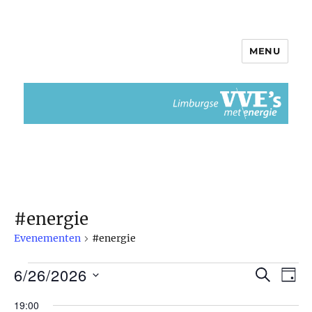
MENU
Limburgse VvEs met Energie
#energie
Evenementen
#energie
6/26/2026
Evenementen
Z
E
E
D
O
A
S
v
E
in
v
19:00
G