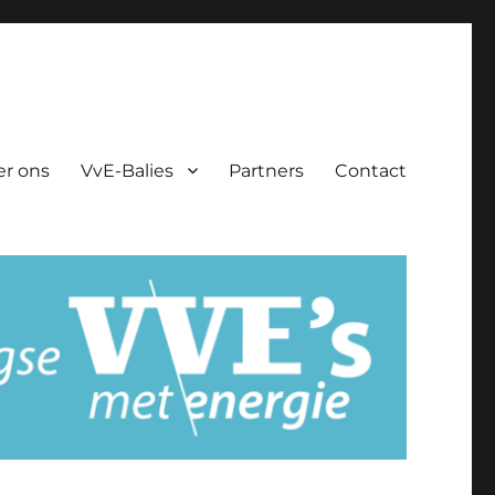
er ons
VvE-Balies
Partners
Contact