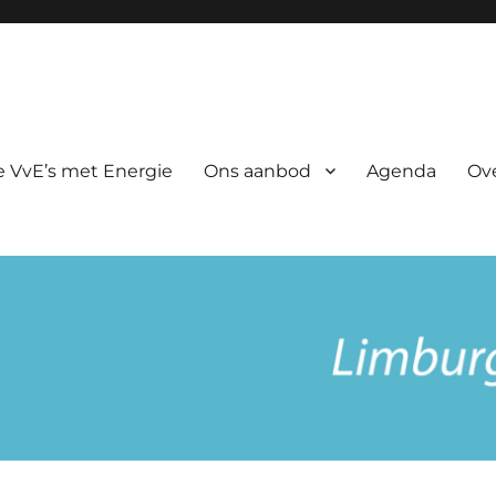
rgie
 VvE’s met Energie
Ons aanbod
Agenda
Ov