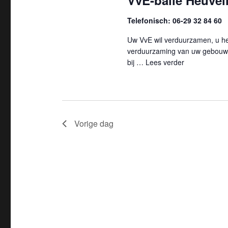
VvE-balie Heuvell
e
w
t
o
n
Telefonisch: 06-29 32 84 60
e
r
e
Uw VvE wil verduurzamen, u hee
t
d
verduurzaming van uw gebouw 
r
i
e
bij …
Lees verder
"VvE-balie He
e
n
e
n
.
n
Z
Z
d
o
Vorige dag
a
o
e
t
k
e
u
v
m
k
o
.
o
e
r
n
E