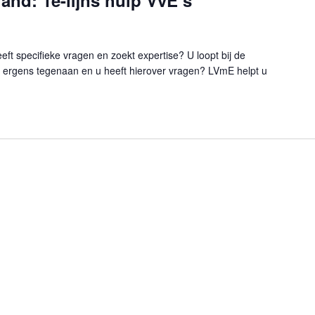
and: 1e-lijns hulp VvE’s
ft specifieke vragen en zoekt expertise? U loopt bij de
ergens tegenaan en u heeft hierover vragen? LVmE helpt u
uvelland: 1e-lijns hulp VvE’s"