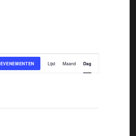
E
 EVENEMENTEN
Lijst
Maand
Dag
v
e
n
e
m
e
n