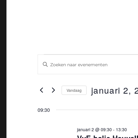
Evenementen
E
V
u
in
v
l
januari
e
januari 2,
e
Vandaag
e
2,
n
S
n
e
09:30
2026
e
k
l
e
m
e
januari 2 @ 09:30
-
13:30
y
c