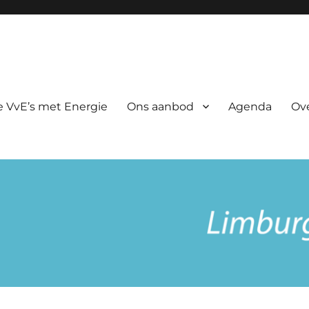
rgie
 VvE’s met Energie
Ons aanbod
Agenda
Ov