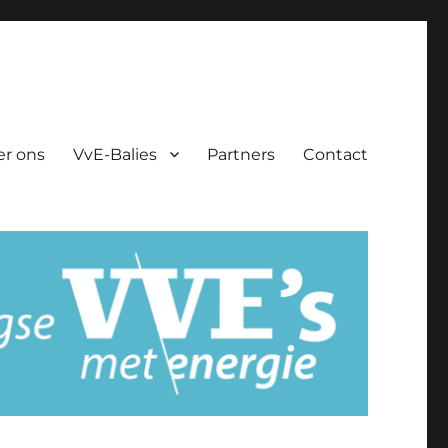
er ons
VvE-Balies
Partners
Contact