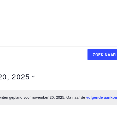
ZOEK NAAR
20, 2025
ten gepland voor november 20, 2025. Ga naar de
volgende aanko
B
e
r
i