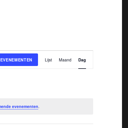
E
 EVENEMENTEN
Lijst
Maand
Dag
v
e
n
e
m
mende evenementen
.
e
n