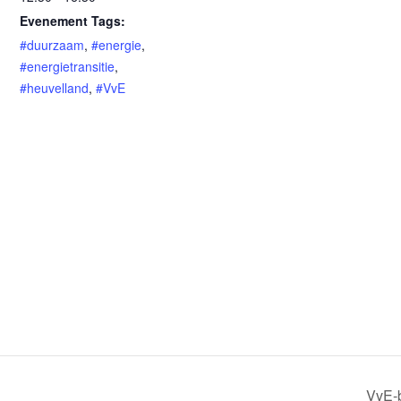
Evenement Tags:
#duurzaam
,
#energie
,
#energietransitie
,
#heuvelland
,
#VvE
VvE-b