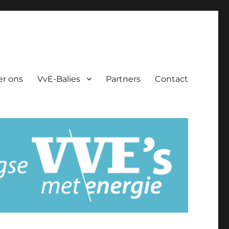
er ons
VvE-Balies
Partners
Contact