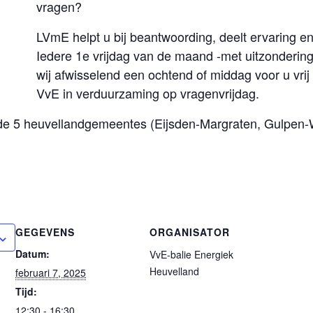
vragen?
LVmE helpt u bij beantwoording, deelt ervaring en w
Iedere 1e vrijdag van de maand -met uitzonderin
wij afwisselend een ochtend of middag voor u vrij
VvE in verduurzaming op vragenvrijdag.
 de 5 heuvellandgemeentes (Eijsden-Margraten, Gulpen-
GEGEVENS
ORGANISATOR
Datum:
VvE-balie Energiek
Heuvelland
februari 7, 2025
Tijd:
12:30 - 16:30