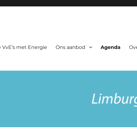
rgie
 VvE’s met Energie
Ons aanbod
Agenda
Ov