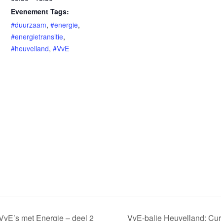
Evenement Tags:
#duurzaam
,
#energie
,
#energietransitie
,
#heuvelland
,
#VvE
VvE’s met Energie – deel 2
VvE-balie Heuvelland: Cur