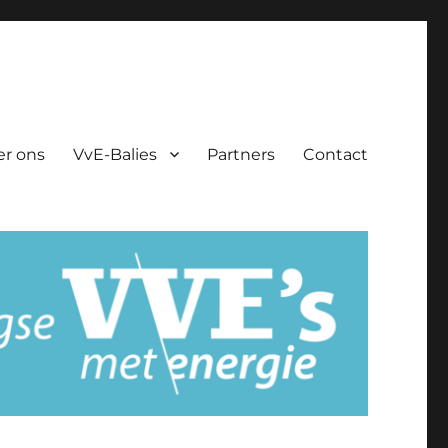
er ons
VvE-Balies
Partners
Contact