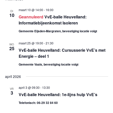
e
K
e
S
E
e
l
T
maart 10 @ 14:00
-
16:00
n
DI
N
10
e
Geannuleerd
VvE-balie Heuvelland:
n
e
c
Informatiebijeenkomst Isoleren
m
e
t
Gemeente Eijsden-Margraten, bevestiging locatie volgt
e
e
m
n
e
maart 25 @ 19:00
-
21:30
WO
25
VvE-balie Heuvelland: Cursusserie VvE’s met
e
r
t
Energie – deel 1
e
w
n
e
Gemeente Vaals, bevestiging locatie volgt
e
t
n
e
april 2026
d
e
r
a
april 3 @ 09:30
-
13:30
VR
g
3
n
t
VvE-balie Heuvelland: 1e-lijns hulp VvE’s
a
u
Telefonisch: 06-29 32 84 60
Z
m
v