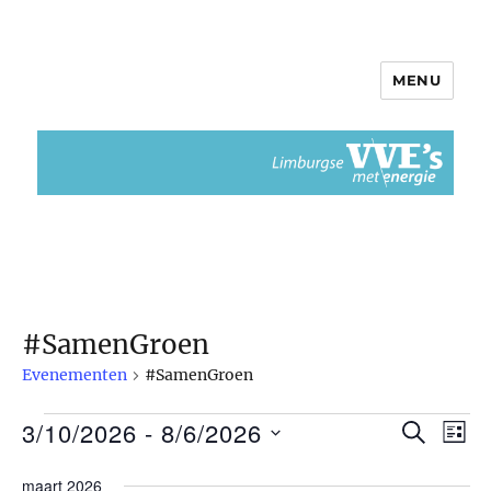
MENU
Limburgse VvEs met Energie
#SamenGroen
Evenementen
#SamenGroen
3/10/2026
 - 
8/6/2026
Evenementen
Z
E
E
L
O
I
S
v
E
v
maart 2026
J