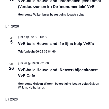
VvE-balie Heuvelland: Informatiebijeenkomst
g
(Verduurzamen in) De ‘monumentale’ VvE
e
Gemeente Valkenburg, bevestiging locatie volgt
v
juni 2026
e
juni 5 @ 09:30
-
13:30
VR
5
VvE-balie Heuvelland: 1e-lijns hulp VvE’s
n
Telefonisch: 06-29 32 84 60
n
juni 26 @ 19:00
-
21:00
VR
a
26
VvE-balie Heuvelland: Netwerkbijeenkomst
VvE Café
v
Gemeente Gulpen-Wittem, bevestiging locatie volgt
Gulpen-
i
Wittem, Netherlands
g
juli 2026
a