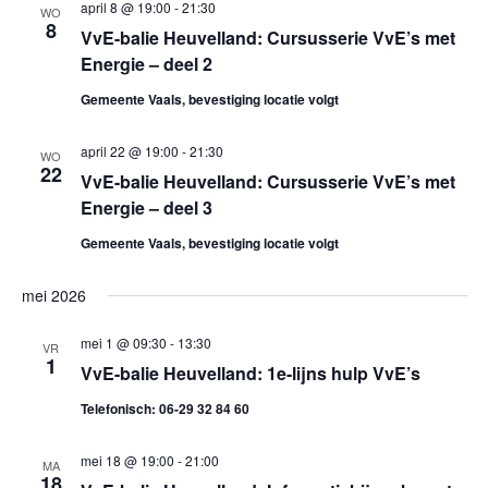
o
.
april 8 @ 19:00
-
21:30
e
WO
8
VvE-balie Heuvelland: Cursusserie VvE’s met
n
e
Energie – deel 2
n
k
Gemeente Vaals, bevestiging locatie volgt
a
e
v
april 22 @ 19:00
-
21:30
WO
22
VvE-balie Heuvelland: Cursusserie VvE’s met
i
n
Energie – deel 3
g
e
Gemeente Vaals, bevestiging locatie volgt
a
n
t
mei 2026
w
i
mei 1 @ 09:30
-
13:30
VR
e
1
e
VvE-balie Heuvelland: 1e-lijns hulp VvE’s
Telefonisch: 06-29 32 84 60
e
r
mei 18 @ 19:00
-
21:00
MA
18