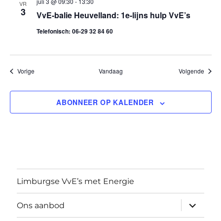
juli 3 @ 09:30
-
13:30
VR
3
VvE-balie Heuvelland: 1e-lijns hulp VvE’s
t
Telefonisch: 06-29 32 84 60
i
e
Evenementen
Evene
Vorige
Vandaag
Volgende
ABONNEER OP KALENDER
Limburgse VvE’s met Energie
submen
Ons aanbod
uitvouw