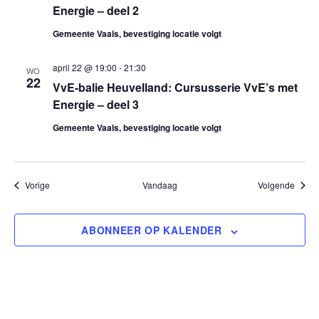
Energie – deel 2
t
Gemeente Vaals, bevestiging locatie volgt
i
april 22 @ 19:00
-
21:30
WO
22
e
VvE-balie Heuvelland: Cursusserie VvE’s met
Energie – deel 3
Gemeente Vaals, bevestiging locatie volgt
Evenementen
Evene
Vorige
Vandaag
Volgende
ABONNEER OP KALENDER