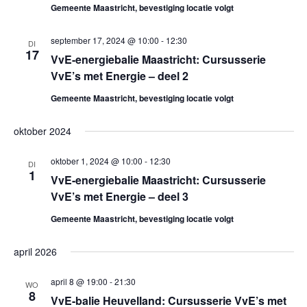
Gemeente Maastricht, bevestiging locatie volgt
g
e
september 17, 2024 @ 10:00
-
12:30
DI
17
VvE-energiebalie Maastricht: Cursusserie
v
VvE’s met Energie – deel 2
e
Gemeente Maastricht, bevestiging locatie volgt
n
oktober 2024
n
oktober 1, 2024 @ 10:00
-
12:30
DI
1
VvE-energiebalie Maastricht: Cursusserie
a
VvE’s met Energie – deel 3
v
Gemeente Maastricht, bevestiging locatie volgt
i
april 2026
g
april 8 @ 19:00
-
21:30
WO
8
a
VvE-balie Heuvelland: Cursusserie VvE’s met