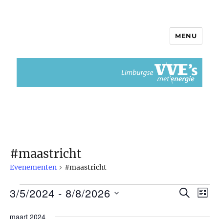
MENU
Limburgse VvEs met Energie
#maastricht
Evenementen
#maastricht
3/5/2024
 - 
8/8/2026
Evenementen
Z
E
E
L
O
I
S
v
E
v
maart 2024
J