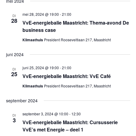
o
mei 2024
.
e
n
e
mei 28, 2024 @ 19:00
-
21:00
DI
28
VvE-energiebalie Maastricht: Thema-avond De
n
k
business case
a
e
Klimaathuis
President Rooseveltlaan 217, Maastricht
v
i
n
juni 2024
g
e
juni 25, 2024 @ 19:00
-
21:00
DI
a
25
VvE-energiebalie Maastricht: VvE Café
n
t
Klimaathuis
President Rooseveltlaan 217, Maastricht
w
i
e
september 2024
e
september 3, 2024 @ 10:00
-
12:30
e
DI
3
VvE-energiebalie Maastricht: Cursusserie
r
VvE’s met Energie – deel 1