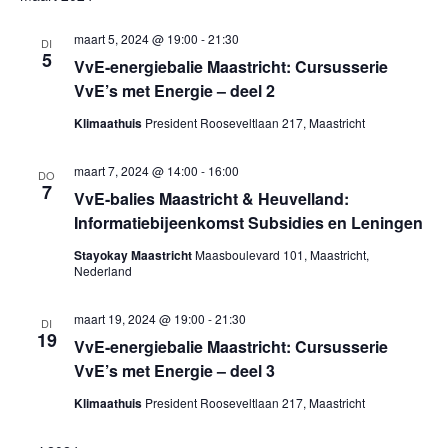
e
K
e
S
E
e
l
T
maart 5, 2024 @ 19:00
-
21:30
n
DI
N
5
e
VvE-energiebalie Maastricht: Cursusserie
n
e
c
VvE’s met Energie – deel 2
m
e
t
Klimaathuis
President Rooseveltlaan 217, Maastricht
e
e
m
n
e
maart 7, 2024 @ 14:00
-
16:00
DO
7
VvE-balies Maastricht & Heuvelland:
e
r
t
Informatiebijeenkomst Subsidies en Leningen
e
w
n
e
Stayokay Maastricht
Maasboulevard 101, Maastricht,
e
Nederland
t
n
e
d
maart 19, 2024 @ 19:00
-
21:30
e
DI
r
19
a
VvE-energiebalie Maastricht: Cursusserie
g
n
t
VvE’s met Energie – deel 3
a
u
Klimaathuis
President Rooseveltlaan 217, Maastricht
Z
m
v