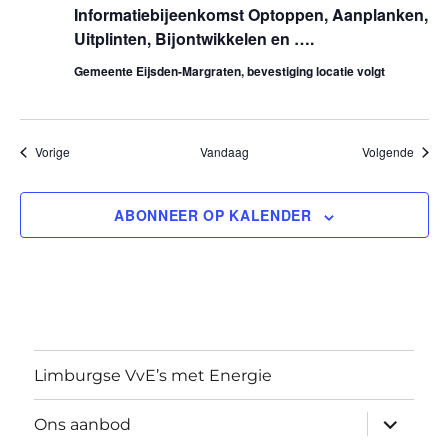
Informatiebijeenkomst Optoppen, Aanplanken,
t
Uitplinten, Bijontwikkelen en ….
Gemeente Eijsden-Margraten, bevestiging locatie volgt
i
e
Evenementen
Evene
Vorige
Vandaag
Volgende
ABONNEER OP KALENDER
Limburgse VvE’s met Energie
submen
Ons aanbod
uitvouw