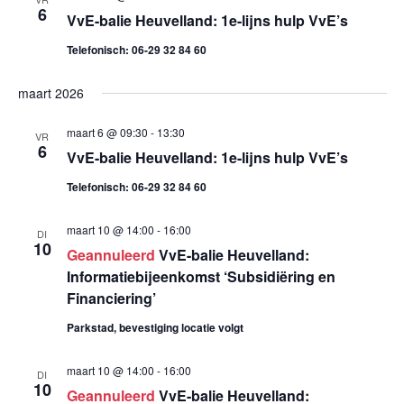
6
g
VvE-balie Heuvelland: 1e-lijns hulp VvE’s
Telefonisch: 06-29 32 84 60
e
v
maart 2026
e
maart 6 @ 09:30
-
13:30
VR
6
VvE-balie Heuvelland: 1e-lijns hulp VvE’s
n
Telefonisch: 06-29 32 84 60
n
maart 10 @ 14:00
-
16:00
DI
a
10
Geannuleerd
VvE-balie Heuvelland:
Informatiebijeenkomst ‘Subsidiëring en
v
Financiering’
i
Parkstad, bevestiging locatie volgt
g
maart 10 @ 14:00
-
16:00
DI
10
a
Geannuleerd
VvE-balie Heuvelland: