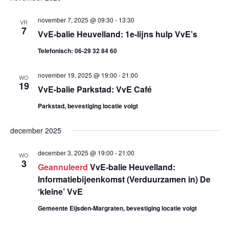
e
K
e
S
E
e
l
T
november 7, 2025 @ 09:30
-
13:30
n
VR
N
7
e
VvE-balie Heuvelland: 1e-lijns hulp VvE’s
n
e
c
Telefonisch: 06-29 32 84 60
m
e
t
e
e
november 19, 2025 @ 19:00
-
21:00
WO
m
19
n
e
VvE-balie Parkstad: VvE Café
e
r
t
Parkstad, bevestiging locatie volgt
e
w
n
december 2025
e
e
t
n
e
december 3, 2025 @ 19:00
-
21:00
WO
d
3
e
Geannuleerd
VvE-balie Heuvelland:
r
a
Informatiebijeenkomst (Verduurzamen in) De
g
n
t
‘kleine’ VvE
a
u
Gemeente Eijsden-Margraten, bevestiging locatie volgt
Z
m
v