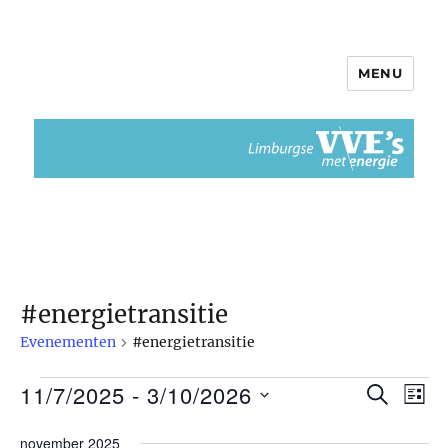
MENU
Limburgse VvEs met Energie
#energietransitie
Evenementen
#energietransitie
11/7/2025
 - 
3/10/2026
Evenementen
Z
E
E
L
O
I
S
v
E
v
november 2025
J