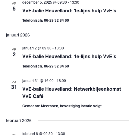
o
.
december 5, 2025 @ 09:30
-
13:30
e
VR
5
VvE-balie Heuvelland: 1e-lijns hulp VvE’s
n
e
Telefonisch: 06-29 32 84 60
n
k
a
januari 2026
e
v
januari 2 @ 09:30
-
13:30
VR
i
n
2
VvE-balie Heuvelland: 1e-lijns hulp VvE’s
g
e
Telefonisch: 06-29 32 84 60
a
n
t
januari 31 @ 16:00
-
18:00
ZA
31
VvE-balie Heuvelland: Netwerkbijeenkomst
w
i
VvE Café
e
e
Gemeente Meerssen, bevestiging locatie volgt
e
februari 2026
r
februari 6 @ 09:30
-
13:30
VR