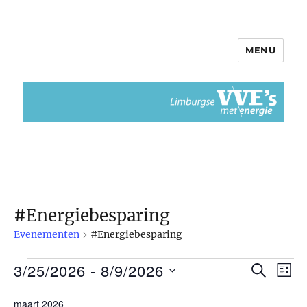
MENU
Limburgse VvEs met Energie
#Energiebesparing
Evenementen
#Energiebesparing
3/25/2026
 - 
8/9/2026
Evenementen
Z
E
E
L
O
I
S
v
E
v
maart 2026
J