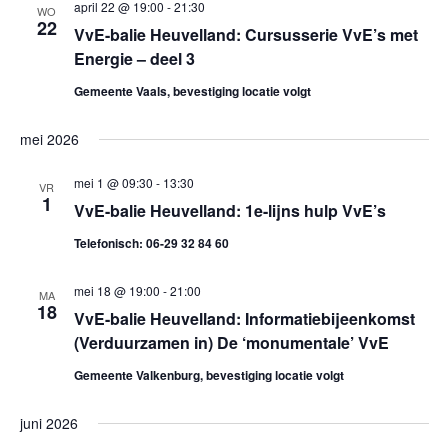
o
.
april 22 @ 19:00
-
21:30
e
WO
22
VvE-balie Heuvelland: Cursusserie VvE’s met
n
e
Energie – deel 3
n
k
Gemeente Vaals, bevestiging locatie volgt
a
e
v
mei 2026
i
n
mei 1 @ 09:30
-
13:30
VR
1
g
VvE-balie Heuvelland: 1e-lijns hulp VvE’s
e
a
Telefonisch: 06-29 32 84 60
n
t
mei 18 @ 19:00
-
21:00
w
MA
i
18
VvE-balie Heuvelland: Informatiebijeenkomst
e
e
(Verduurzamen in) De ‘monumentale’ VvE
Gemeente Valkenburg, bevestiging locatie volgt
e
r
juni 2026