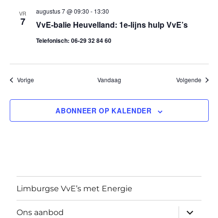
augustus 7 @ 09:30
-
13:30
VR
t
7
VvE-balie Heuvelland: 1e-lijns hulp VvE’s
i
Telefonisch: 06-29 32 84 60
e
Evenementen
Evene
Vorige
Vandaag
Volgende
ABONNEER OP KALENDER
Limburgse VvE’s met Energie
submen
Ons aanbod
uitvouw