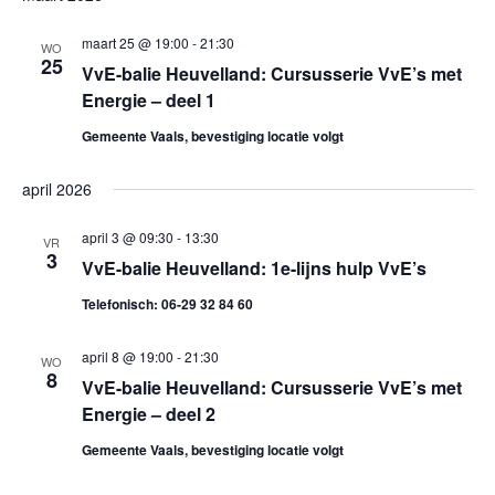
e
K
e
S
E
e
l
T
maart 25 @ 19:00
-
21:30
n
WO
N
25
e
VvE-balie Heuvelland: Cursusserie VvE’s met
n
e
c
Energie – deel 1
m
e
t
Gemeente Vaals, bevestiging locatie volgt
e
e
m
n
april 2026
e
e
r
t
april 3 @ 09:30
-
13:30
VR
e
3
w
n
VvE-balie Heuvelland: 1e-lijns hulp VvE’s
e
e
Telefonisch: 06-29 32 84 60
t
n
e
d
april 8 @ 19:00
-
21:30
e
WO
r
a
8
VvE-balie Heuvelland: Cursusserie VvE’s met
g
n
t
Energie – deel 2
a
u
Gemeente Vaals, bevestiging locatie volgt
Z
m
v