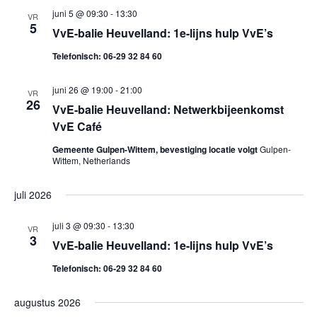
g
juni 5 @ 09:30
-
13:30
VR
5
VvE-balie Heuvelland: 1e-lijns hulp VvE’s
e
Telefonisch: 06-29 32 84 60
v
juni 26 @ 19:00
-
21:00
VR
e
26
VvE-balie Heuvelland: Netwerkbijeenkomst
VvE Café
n
Gemeente Gulpen-Wittem, bevestiging locatie volgt
Gulpen-
n
Wittem, Netherlands
a
juli 2026
v
juli 3 @ 09:30
-
13:30
VR
3
VvE-balie Heuvelland: 1e-lijns hulp VvE’s
i
Telefonisch: 06-29 32 84 60
g
augustus 2026
a