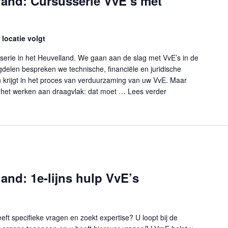
land: Cursusserie VvE’s met
locatie volgt
serie in het Heuvelland. We gaan aan de slag met VvE’s in de
elen bespreken we technische, financiële en juridische
krijgt in het proces van verduurzaming van uw VvE. Maar
 het werken aan draagvlak: dat moet …
Lees verder
"VvE-balie Heuvell
and: 1e-lijns hulp VvE’s
ft specifieke vragen en zoekt expertise? U loopt bij de