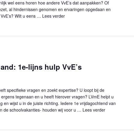
genlijk wel eens horen hoe andere VvE’s dat aanpakken? Of
gezet, al hindernissen genomen en ervaringen opgedaan en
e VvE’s? Wilt u eens …
Lees verder
"VvE-balie Heuvelland: Netwerkbije
and: 1e-lijns hulp VvE’s
ft specifieke vragen en zoekt expertise? U loopt bij de
ergens tegenaan en u heeft hierover vragen? LVmE helpt u
g en wijst u in de juiste richting. Iedere 1e vrijdagochtend van
n de schoolvakanties- houden wij voor u …
Lees verder
"VvE-balie Heuv