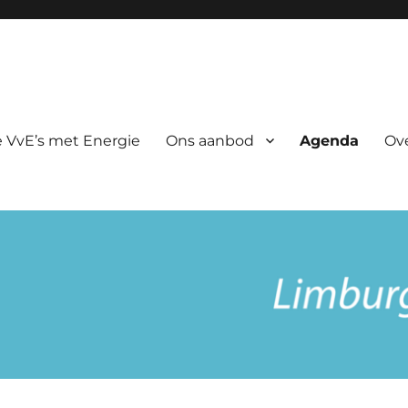
rgie
 VvE’s met Energie
Ons aanbod
Agenda
Ov