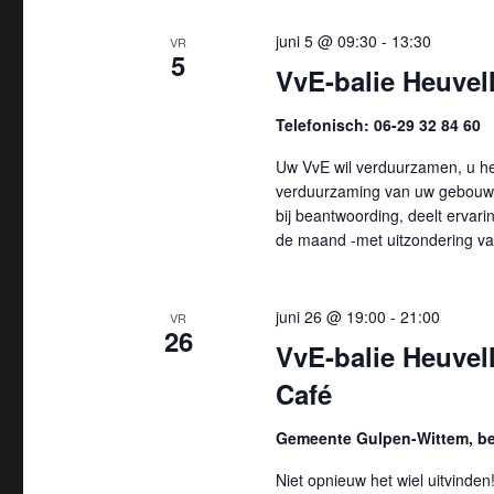
juni 5 @ 09:30
-
13:30
VR
5
VvE-balie Heuvell
Telefonisch: 06-29 32 84 60
Uw VvE wil verduurzamen, u hee
verduurzaming van uw gebouw 
bij beantwoording, deelt ervarin
de maand -met uitzondering va
juni 26 @ 19:00
-
21:00
VR
26
VvE-balie Heuvel
Café
Gemeente Gulpen-Wittem, bev
Niet opnieuw het wiel uitvinde