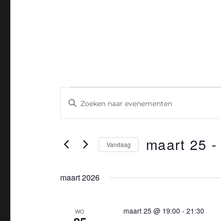
Evenementen
E
V
u
v
l
e
maart 25
 -
e
Vandaag
e
n
S
n
e
maart 2026
e
k
l
e
m
e
y
maart 25 @ 19:00
-
21:30
WO
c