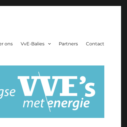
er ons
VvE-Balies
Partners
Contact