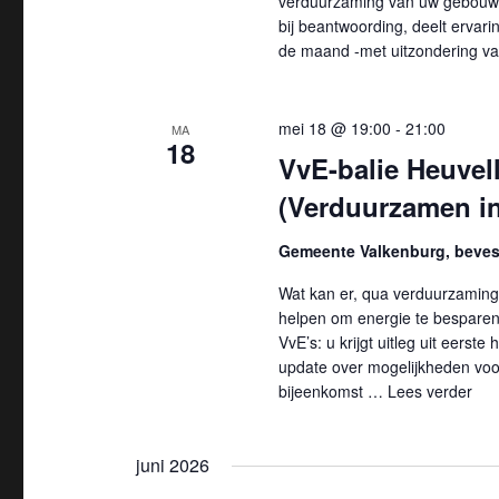
verduurzaming van uw gebouw 
bij beantwoording, deelt ervarin
de maand -met uitzondering va
mei 18 @ 19:00
-
21:00
MA
18
VvE-balie Heuvel
(Verduurzamen i
Gemeente Valkenburg, bevest
Wat kan er, qua verduurzamin
helpen om energie te bespare
VvE’s: u krijgt uitleg uit eerst
update over mogelijkheden vo
bijeenkomst …
Lees verder
"Vv
juni 2026