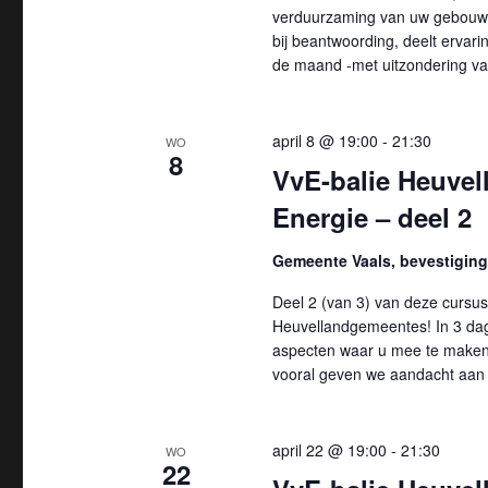
v
e
verduurzaming van uw gebouw 
e
bij beantwoording, deelt ervarin
n
de maand -met uitzondering va
n
e
w
m
april 8 @ 19:00
-
21:30
WO
e
8
e
VvE-balie Heuvel
n
e
Energie – deel 2
t
r
e
Gemeente Vaals, bevestiging 
n
g
Deel 2 (van 3) van deze cursus
m
Heuvellandgemeentes! In 3 dagd
e
e
aspecten waar u mee te maken 
t
vooral geven we aandacht aan
v
k
e
e
april 22 @ 19:00
-
21:30
WO
y
22
n