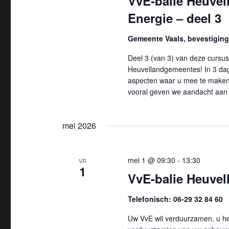
VvE-balie Heuvel
w
n
Energie – deel 3
o
r
a
Gemeente Vaals, bevestiging 
d
v
Deel 3 (van 3) van deze cursus
.
Heuvellandgemeentes! In 3 dagd
i
aspecten waar u mee te maken 
vooral geven we aandacht aan
g
a
mei 2026
t
mei 1 @ 09:30
-
13:30
VR
i
1
VvE-balie Heuvell
e
Telefonisch: 06-29 32 84 60
Uw VvE wil verduurzamen, u hee