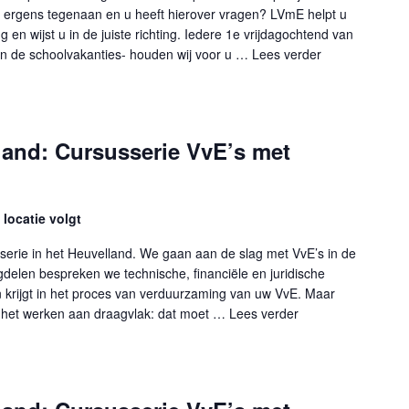
ergens tegenaan en u heeft hierover vragen? LVmE helpt u
g en wijst u in de juiste richting. Iedere 1e vrijdagochtend van
n de schoolvakanties- houden wij voor u …
Lees verder
"VvE-balie Heuv
land: Cursusserie VvE’s met
locatie volgt
serie in het Heuvelland. We gaan aan de slag met VvE’s in de
elen bespreken we technische, financiële en juridische
krijgt in het proces van verduurzaming van uw VvE. Maar
 het werken aan draagvlak: dat moet …
Lees verder
"VvE-balie Heuvell