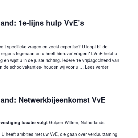
and: 1e-lijns hulp VvE’s
ft specifieke vragen en zoekt expertise? U loopt bij de
ergens tegenaan en u heeft hierover vragen? LVmE helpt u
g en wijst u in de juiste richting. Iedere 1e vrijdagochtend van
n de schoolvakanties- houden wij voor u …
Lees verder
"VvE-balie Heuv
land: Netwerkbijeenkomst VvE
estiging locatie volgt
Gulpen-Wittem, Netherlands
n! U heeft ambities met uw VvE, die gaan over verduurzaming.