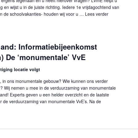
ergens tegenaan en u heeft hierover vragen? LVmE helpt u
g en wijst u in de juiste richting. Iedere 1e vrijdagochtend van
n de schoolvakanties- houden wij voor u …
Lees verder
"VvE-balie Heuv
land: Informatiebijeenkomst
n) De ‘monumentale’ VvE
iging locatie volgt
g, in ons monumentale gebouw? Wie kunnen ons verder
n? Wij nemen u mee in de verduurzaming van monumentale
e hand! Experts geven u een helder overzicht en de laatste
or de verduurzaming van monumentale VvE’s. Na de
E-balie Heuvelland: Informatiebijeenkomst (Verduurzamen in) De ‘mon