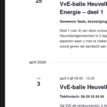
25
e
w
VvE-balie Heuvel
t
o
n
Energie – deel 1
e
r
e
t
Gemeente Vaals, bevestiging 
d
r
i
e
Deel 1 (van 3) van deze cursus
e
n
Heuvellandgemeentes! In 3 dagd
e
n
aspecten waar u mee te maken 
.
n
vooral geven we aandacht aan
Z
Z
d
o
a
o
april 2026
e
t
k
e
u
v
m
april 3 @ 09:30
-
13:30
VR
k
3
o
.
VvE-balie Heuvell
o
e
r
Telefonisch: 06-29 32 84 60
n
E
Uw VvE wil verduurzamen, u hee