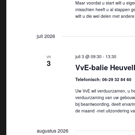
Maar voordat u start wilt u ei
misschien heeft u al stappen 
wilt u die wel delen met ander
juli 2026
juli 3 @ 09:30
-
13:30
VR
3
VvE-balie Heuvell
Telefonisch: 06-29 32 84 60
Uw VvE wil verduurzamen, u hee
verduurzaming van uw gebouw 
bij beantwoording, deelt ervarin
de maand -met uitzondering va
augustus 2026