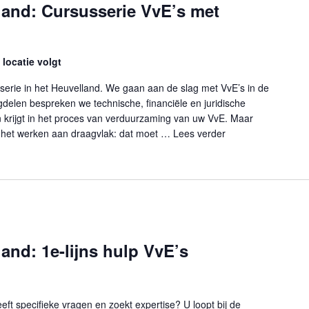
land: Cursusserie VvE’s met
locatie volgt
serie in het Heuvelland. We gaan aan de slag met VvE’s in de
elen bespreken we technische, financiële en juridische
krijgt in het proces van verduurzaming van uw VvE. Maar
 het werken aan draagvlak: dat moet …
Lees verder
"VvE-balie Heuvell
and: 1e-lijns hulp VvE’s
ft specifieke vragen en zoekt expertise? U loopt bij de