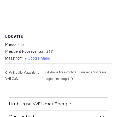
LOCATIE
Klimaathuis
President Rooseveltlaan 217
Maastricht
,
+ Google Maps
VvE-balie Maastricht: Cursusserie VvE’s met
VvE-balie Maastricht:
VvE Café
Energie – middag 1
Limburgse VvE’s met Energie
submen
Ons aanbod